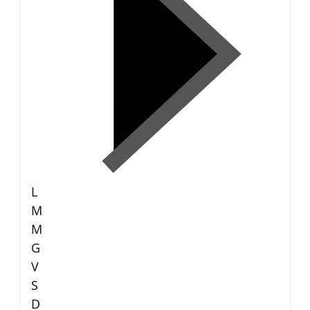
L
M
M
G
V
S
D