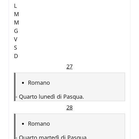
L
M
M
G
V
S
D
27
Romano
-
Quarto lunedì di Pasqua.
28
Romano
-
Quarto martedì di Pasqua.