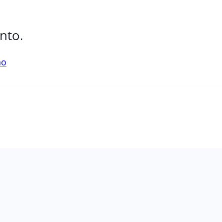
nto.
no