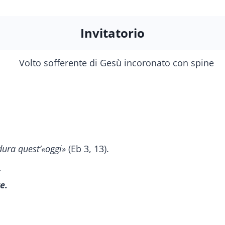
Invitatorio
 dura quest’«oggi»
(Eb 3, 13).
:
e.