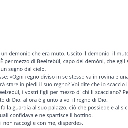
un demonio che era muto. Uscito il demonio, il muto 
È per mezzo di Beelzebùl, capo dei demòni, che egli s
un segno dal cielo.
sse: «Ogni regno diviso in se stesso va in rovina e una
rà stare in piedi il suo regno? Voi dite che io scacci
lzebùl, i vostri figli per mezzo di chi li scacciano? Pe
o di Dio, allora è giunto a voi il regno di Dio.
la guardia al suo palazzo, ciò che possiede è al sicur
quali confidava e ne spartisce il bottino.
i non raccoglie con me, disperde».