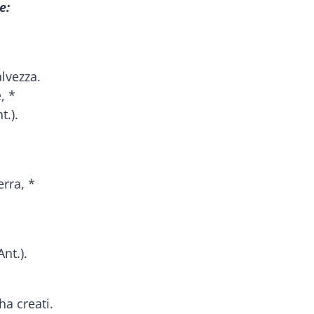
e:
lvezza.
, *
t.).
erra, *
nt.).
ha creati.