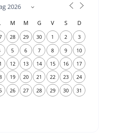
L
M
M
G
V
S
D
7
28
29
30
1
2
3
4
5
6
7
8
9
10
1
12
13
14
15
16
17
8
19
20
21
22
23
24
5
26
27
28
29
30
31