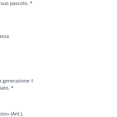
l suo pascolo, *
assa
la generazione †
iato, *
so» (Ant.).