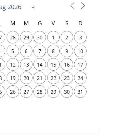
L
M
M
G
V
S
D
7
28
29
30
1
2
3
4
5
6
7
8
9
10
1
12
13
14
15
16
17
8
19
20
21
22
23
24
5
26
27
28
29
30
31