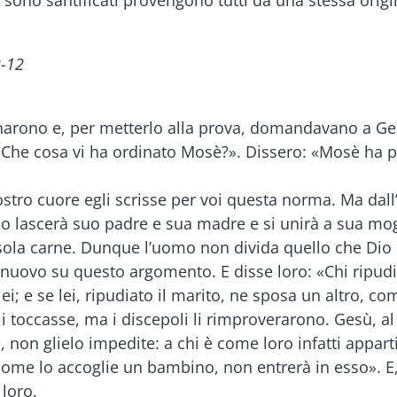
2-12
cinarono e, per metterlo alla prova, domandavano a Ges
 «Che cosa vi ha ordinato Mosè?». Dissero: «Mosè ha p
stro cuore egli scrisse per voi questa norma. Ma dall’i
 lascerà suo padre e sua madre e si unirà a sua mog
sola carne. Dunque l’uomo non divida quello che Dio
i nuovo su questo argomento. E disse loro: «Chi ripud
ei; e se lei, ripudiato il marito, ne sposa un altro, c
 toccasse, ma i discepoli li rimproverarono. Gesù, al 
on glielo impedite: a chi è come loro infatti appartien
 come lo accoglie un bambino, non entrerà in esso». E, 
loro.