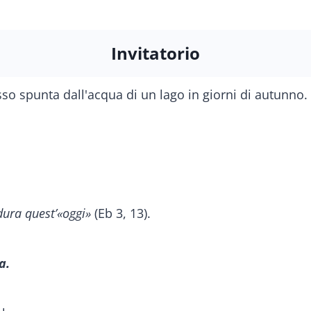
Invitatorio
 dura quest’«oggi»
(Eb 3, 13).
a.