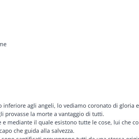
mme
co inferiore agli angeli, lo vediamo coronato di gloria
li provasse la morte a vantaggio di tutti.
e e mediante il quale esistono tutte le cose, lui che co
 capo che guida alla salvezza.
he sono santificati provengono tutti da una stessa ori