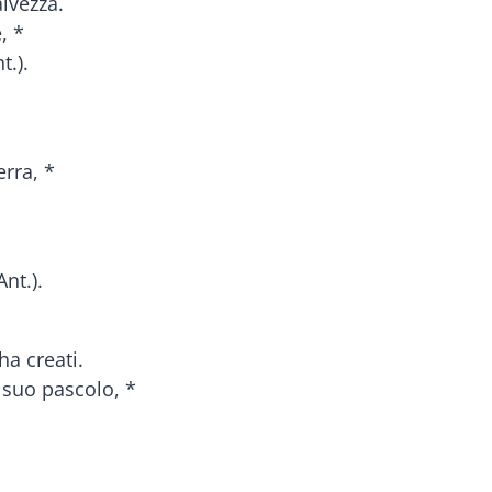
lvezza.
, *
t.).
erra, *
nt.).
ha creati.
l suo pascolo, *