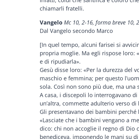
chiamarli fratelli.
Vangelo
Mc 10, 2-16, forma breve 10, 
Dal Vangelo secondo Marco
[In quel tempo, alcuni farisei si avvi
propria moglie. Ma egli rispose loro:
e di ripudiarla».
Gesù disse loro: «Per la durezza del vo
maschio e femmina; per questo l’uomo
sola. Così non sono più due, ma una 
A casa, i discepoli lo interrogavano d
un’altra, commette adulterio verso di l
Gli presentavano dei bambini perché li
«Lasciate che i bambini vengano a me, n
dico: chi non accoglie il regno di Dio
benediceva, imponendo le mani su di 