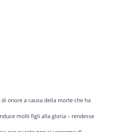
 e di onore a causa della morte che ha
nduce molti figli alla gloria – rendesse
gine; per questo non si vergogna di