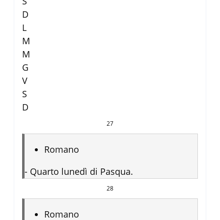
S
D
L
M
M
G
V
S
D
27
Romano
-
Quarto lunedì di Pasqua.
28
Romano