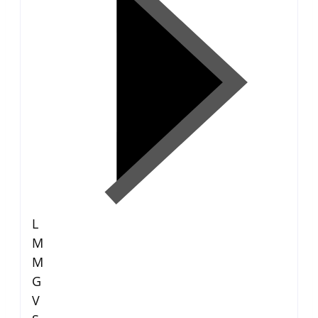
L
M
M
G
V