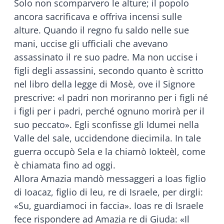
Solo non scomparvero le alture; il popolo
ancora sacrificava e offriva incensi sulle
alture. Quando il regno fu saldo nelle sue
mani, uccise gli ufficiali che avevano
assassinato il re suo padre. Ma non uccise i
figli degli assassini, secondo quanto è scritto
nel libro della legge di Mosè, ove il Signore
prescrive: «I padri non moriranno per i figli né
i figli per i padri, perché ognuno morirà per il
suo peccato». Egli sconfisse gli Idumei nella
Valle del sale, uccidendone diecimila. In tale
guerra occupò Sela e la chiamò Iokteèl, come
è chiamata fino ad oggi.
Allora Amazia mandò messaggeri a Ioas figlio
di Ioacaz, figlio di leu, re di Israele, per dirgli:
«Su, guardiamoci in faccia». Ioas re di Israele
fece rispondere ad Amazia re di Giuda: «Il