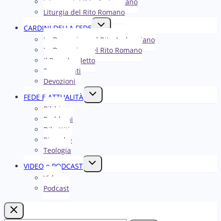
Liturgia del Rito Ambrosiano
figlio
Liturgia del Rito Romano
Alterna
CARDINI DELLA FEDE
menu
La Domenica nel R​​​​​​ito Ambrosiano
figlio
La Domenica nel Rito Romano
Il Papa ha detto
Sacramenti
Devozioni
Alterna
FEDE E ATTUALITÀ
menu
Bibbia
figlio
Problemi
Dibattiti
Ricerche
Teologia
Alterna
VIDEO e PODCAST
menu
Video
figlio
Podcast