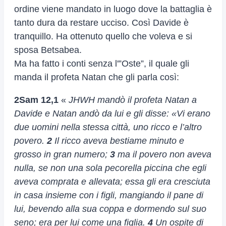
ordine viene mandato in luogo dove la battaglia è
tanto dura da restare ucciso. Così Davide è
tranquillo. Ha ottenuto quello che voleva e si
sposa Betsabea.
Ma ha fatto i conti senza l'”Oste”, il quale gli
manda il profeta Natan che gli parla così:
2Sam 12,1
«
JHWH mandò il profeta Natan a
Davide e Natan andò da lui e gli disse: «Vi erano
due uomini nella stessa città, uno ricco e l’altro
povero.
2
Il ricco aveva bestiame minuto e
grosso in gran numero;
3
ma il povero non aveva
nulla, se non una sola pecorella piccina che egli
aveva comprata e allevata; essa gli era cresciuta
in casa insieme con i figli, mangiando il pane di
lui, bevendo alla sua coppa e dormendo sul suo
seno; era per lui come una figlia.
4
Un ospite di