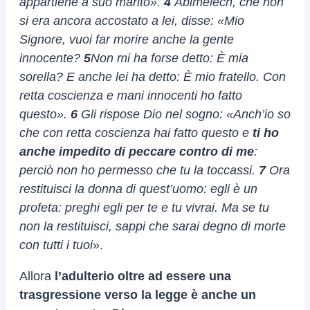
appartiene a suo marito».
4
Abimèlech, che non
si era ancora accostato a lei, disse: «Mio
Signore, vuoi far morire anche la gente
innocente?
5
Non mi ha forse detto: È mia
sorella? E anche lei ha detto: È mio fratello. Con
retta coscienza e mani innocenti ho fatto
questo».
6
Gli rispose Dio nel sogno: «Anch’io so
che con retta coscienza hai fatto questo e
ti ho
anche impedito di peccare contro di me
:
perciò non ho permesso che tu la toccassi.
7
Ora
restituisci la donna di quest’uomo: egli è un
profeta: preghi egli per te e tu vivrai. Ma se tu
non la restituisci, sappi che sarai degno di morte
con tutti i tuoi
».
Allora
l’adulterio oltre ad essere una
trasgressione verso la legge è anche un