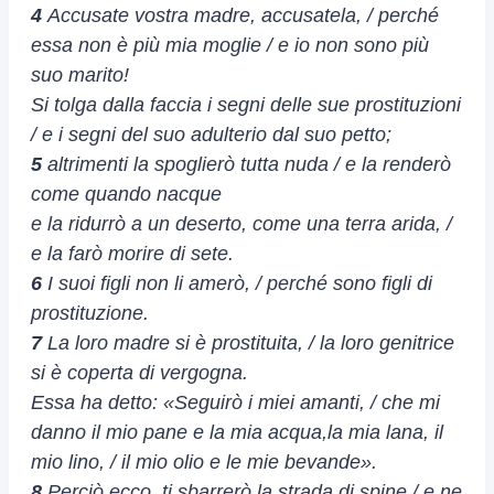
4
Accusate vostra madre, accusatela, / perché
essa non è più mia moglie / e io non sono più
suo marito!
Si tolga dalla faccia i segni delle sue prostituzioni
/ e i segni del suo adulterio dal suo petto;
5
altrimenti la spoglierò tutta nuda / e la renderò
come quando nacque
e la ridurrò a un deserto, come una terra arida, /
e la farò morire di sete.
6
I suoi figli non li amerò, / perché sono figli di
prostituzione.
7
La loro madre si è prostituita, / la loro genitrice
si è coperta di vergogna.
Essa ha detto: «Seguirò i miei amanti, / che mi
danno il mio pane e la mia acqua,la mia lana, il
mio lino, / il mio olio e le mie bevande».
8
Perciò ecco, ti sbarrerò la strada di spine / e ne