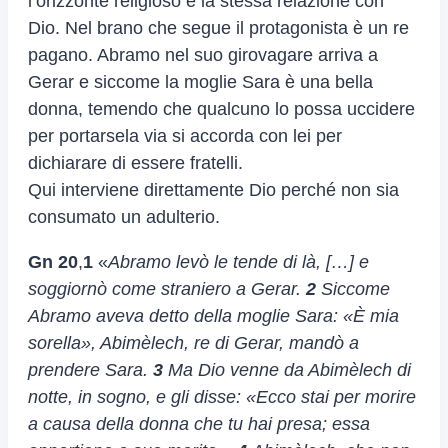
l’orizzonte religioso e la stessa relazione con
Dio. Nel brano che segue il protagonista è un re
pagano. Abramo nel suo girovagare arriva a
Gerar e siccome la moglie Sara è una bella
donna, temendo che qualcuno lo possa uccidere
per portarsela via si accorda con lei per
dichiarare di essere fratelli.
Qui interviene direttamente Dio perché non sia
consumato un adulterio.
Gn 20
,
1
«
Abramo levò le tende di là, […] e
soggiornò come straniero a Gerar.
2
Siccome
Abramo aveva detto della moglie Sara: «È mia
sorella», Abimèlech, re di Gerar, mandò a
prendere Sara.
3
Ma Dio venne da Abimèlech di
notte, in sogno, e gli disse: «Ecco stai per morire
a causa della donna che tu hai presa; essa