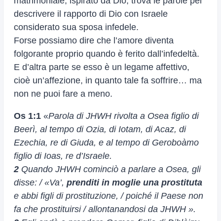
matrimoniale, ispirato da Dio, trova le parole per
descrivere il rapporto di Dio con Israele
considerato sua sposa infedele.
Forse possiamo dire che l’amore diventa
folgorante proprio quando è ferito dall’infedeltà.
E d’altra parte se esso è un legame affettivo,
cioè un’affezione, in quanto tale fa soffrire… ma
non ne puoi fare a meno.
Os 1:1
«
Parola di JHWH rivolta a Osea figlio di
Beerì, al tempo di Ozia, di Iotam, di Acaz, di
Ezechia, re di Giuda, e al tempo di Geroboàmo
figlio di Ioas, re d’Israele.
2
Quando JHWH cominciò a parlare a Osea, gli
disse: / «Va’,
prenditi in moglie una prostituta
e abbi figli di prostituzione, / poiché il Paese non
fa che prostituirsi / allontanandosi da JHWH ».