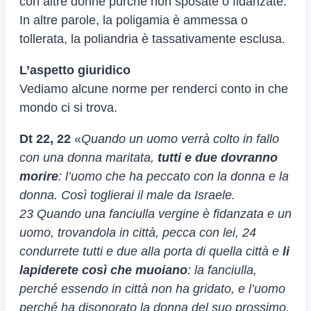
con altre donne purché non sposate o fidanzate.
In altre parole, la poligamia è ammessa o
tollerata, la poliandria è tassativamente esclusa.
L’aspetto giuridico
Vediamo alcune norme per renderci conto in che
mondo ci si trova.
Dt 22, 22
«
Quando un uomo verrà colto in fallo
con una donna maritata,
tutti e due dovranno
morire
: l’uomo che ha peccato con la donna e la
donna. Così toglierai il male da Israele.
23 Quando una fanciulla vergine è fidanzata e un
uomo, trovandola in città, pecca con lei, 24
condurrete tutti e due alla porta di quella città e
li
lapiderete così che muoiano
: la fanciulla,
perché essendo in città non ha gridato, e l’uomo
perché ha disonorato la donna del suo prossimo.