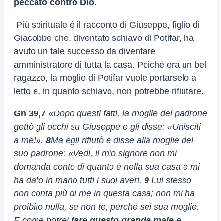
peccato contro Dio
.
Più spirituale è il racconto di Giuseppe, figlio di
Giacobbe che, diventato schiavo di Potifar, ha
avuto un tale successo da diventare
amministratore di tutta la casa. Poiché era un bel
ragazzo, la moglie di Potifar vuole portarselo a
letto e, in quanto schiavo, non potrebbe rifiutare.
Gn 39,7
«
Dopo questi fatti, la moglie del padrone
gettò gli occhi su Giuseppe e gli disse: «Unisciti
a me!».
8
Ma egli rifiutò e disse alla moglie del
suo padrone: «Vedi, il mio signore non mi
domanda conto di quanto è nella sua casa e mi
ha dato in mano tutti i suoi averi.
9
Lui stesso
non conta più di me in questa casa; non mi ha
proibito nulla, se non te, perché sei sua moglie.
E come potrei
fare questo grande male e