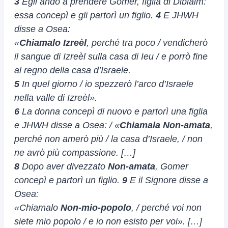
3
Egli andò a prendere Gomer, figlia di Diblàim:
essa concepì e gli partorì un figlio.
4
E JHWH
disse a Osea:
«
Chiamalo Izreèl
, perché tra poco / vendicherò
il sangue di Izreèl sulla casa di Ieu / e porrò fine
al regno della casa d’Israele.
5
In quel giorno / io spezzerò l’arco d’Israele
nella valle di Izreèl».
6
La donna concepì di nuovo e partorì una figlia
e JHWH disse a Osea: / «
Chiamala Non-amata
,
perché non amerò più / la casa d’Israele, / non
ne avrò più compassione. […]
8
Dopo aver divezzato
Non-amata
, Gomer
concepì e partorì un figlio.
9
E il Signore disse a
Osea:
«Chiamalo
Non-mio-popolo
, / perché voi non
siete mio popolo / e io non esisto per voi». […]