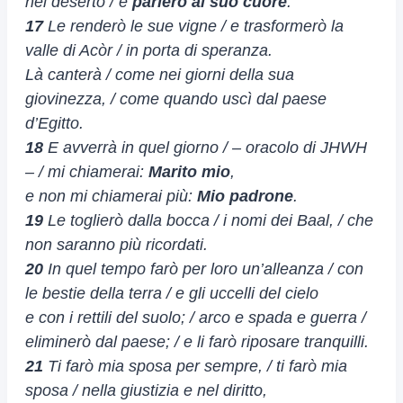
nel deserto / e
parlerò al suo cuore
.
17
Le renderò le sue vigne / e trasformerò la
valle di Acòr / in porta di speranza.
Là canterà / come nei giorni della sua
giovinezza, / come quando uscì dal paese
d’Egitto.
18
E avverrà in quel giorno / – oracolo di JHWH
– / mi chiamerai:
Marito mio
,
e non mi chiamerai più:
Mio padrone
.
19
Le toglierò dalla bocca / i nomi dei Baal, / che
non saranno più ricordati.
20
In quel tempo farò per loro un’alleanza / con
le bestie della terra / e gli uccelli del cielo
e con i rettili del suolo; / arco e spada e guerra /
eliminerò dal paese; / e li farò riposare tranquilli.
21
Ti farò mia sposa per sempre, / ti farò mia
sposa / nella giustizia e nel diritto,