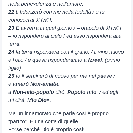
nella benevolenza e nell’amore,
22
ti fidanzerò con me nella fedeltà / e tu
conoscerai JHWH.
23
E avverrà in quel giorno / – oracolo di JHWH
– io risponderò al cielo / ed esso risponderà alla
terra;
24
la terra risponderà con il grano, / il vino nuovo
e l’olio / e questi risponderanno a
Izreèl
. (primo
figlio)
25
Io li seminerò di nuovo per me nel paese /
e
amerò Non-amata
;
a
Non-mio-popolo
dirò:
Popolo mio
, / ed egli
mi dirà:
Mio Dio
»
.
Ma un innamorato che parla così è proprio
“partito”. È una cotta di quelle…
Forse perché Dio è proprio così!