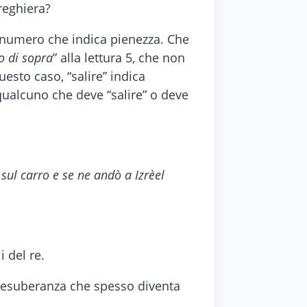
reghiera?
; numero che indica pienezza. Che
o di sopra
” alla lettura 5, che non
sto caso, “salire” indica
 qualcuno che deve “salire” o deve
ul carro e se ne andò a Izrèel
i del re.
ua esuberanza che spesso diventa