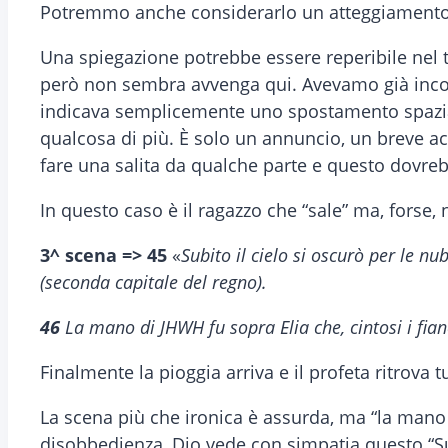
Potremmo anche considerarlo un atteggiamento 
Una spiegazione potrebbe essere reperibile nel 
però non sembra avvenga qui. Avevamo già incont
indicava semplicemente uno spostamento spaziale
qualcosa di più. È solo un annuncio, un breve acc
fare una salita da qualche parte e questo dovrebb
In questo caso è il ragazzo che “sale” ma, forse, 
3^ scena =>
45
«
Subito il cielo si oscurò per le nub
(seconda capitale del regno).
46
La mano di JHWH fu sopra Elia che, cintosi i fian
Finalmente la pioggia arriva e il profeta ritrova t
La scena più che ironica è assurda, ma “la mano 
disobbedienza, Dio vede con simpatia questo “S