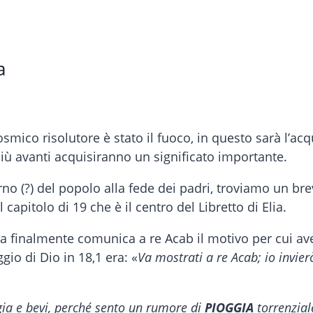
a
ico risolutore è stato il fuoco, in questo sarà l’acq
più avanti acquisiranno un significato importante.
itorno (?) del popolo alla fede dei padri, troviamo un b
capitolo di 19 che è il centro del Libretto di Elia.
ia finalmente comunica a re Acab il motivo per cui ave
ggio di Dio in 18,1 era: «
Va mostrati a re Acab; io invierò
ia e bevi, perché sento un rumore di
PIOGGIA
torrenzial