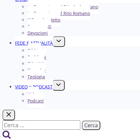
menu
La Domenica nel R​​​​​​ito Ambrosiano
figlio
La Domenica nel Rito Romano
Il Papa ha detto
Sacramenti
Devozioni
Alterna
FEDE E ATTUALITÀ
menu
Bibbia
figlio
Problemi
Dibattiti
Ricerche
Teologia
Alterna
VIDEO e PODCAST
menu
Video
figlio
Podcast
Ricerca
per: