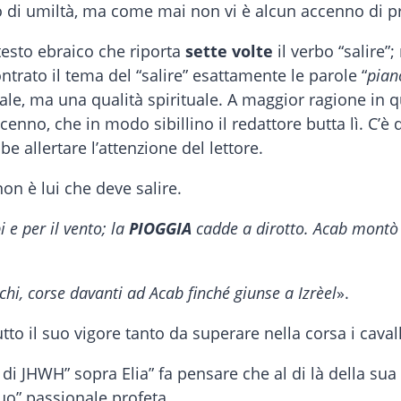
di umiltà, ma come mai non vi è alcun accenno di p
testo ebraico che riporta
sette volte
il verbo “salire”
rato il tema del “salire” esattamente le parole “
pian
, ma una qualità spirituale. A maggior ragione in que
enno, che in modo sibillino il redattore butta lì. C’è
e allertare l’attenzione del lettore.
non è lui che deve salire.
i e per il vento; la
PIOGGIA
cadde a dirotto. Acab montò s
chi, corse davanti ad Acab finché giunse a Izrèel
».
utto il suo vigore tanto da superare nella corsa i cavall
di JHWH” sopra Elia” fa pensare che al di là della s
uo” passionale profeta.