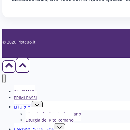
© 2026 Pisteuo.it
CHI SIAMO
PRIMI PASSI
Alterna
LITURGIE
menu
Liturgia del Rito Ambrosiano
figlio
Liturgia del Rito Romano
Alterna
CARDINI DELLA FEDE