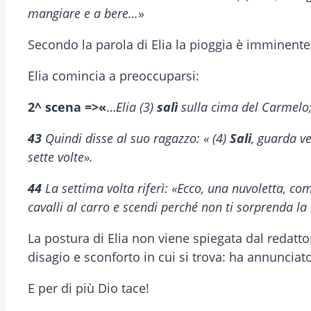
mangiare e a bere…
»
Secondo la parola di Elia la pioggia è imminente
Elia comincia a preoccuparsi:
2^ scena =>«
…
Elia (3)
salì
sulla cima del Carmelo; 
43
Quindi disse al suo ragazzo: « (4)
Sali
, guarda ve
sette volte».
44
La settima volta riferì: «Ecco, una nuvoletta, 
cavalli al carro e scendi perché non ti sorprenda la
La postura di Elia non viene spiegata dal redatto
disagio e sconforto in cui si trova: ha annunciat
E per di più Dio tace!