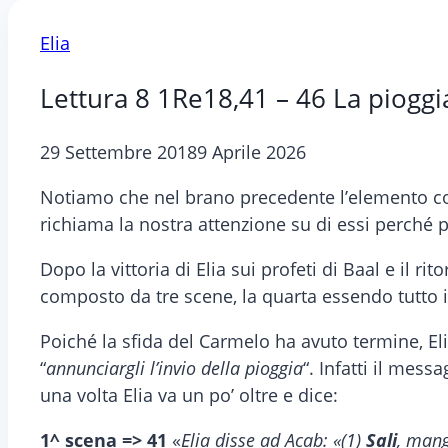
Elia
Lettura 8 1Re18,41 – 46 La pioggi
29 Settembre 2018
9 Aprile 2026
Notiamo che nel brano precedente l’elemento cosm
richiama la nostra attenzione su di essi perché 
Dopo la vittoria di Elia sui profeti di Baal e il r
composto da tre scene, la quarta essendo tutto il 
Poiché la sfida del Carmelo ha avuto termine, El
“
annunciargli l’invio della pioggia
“. Infatti il messa
una volta Elia va un po’ oltre e dice:
1^ scena =>
41
«
Elia disse ad Acab: «(1)
Sali
, mang