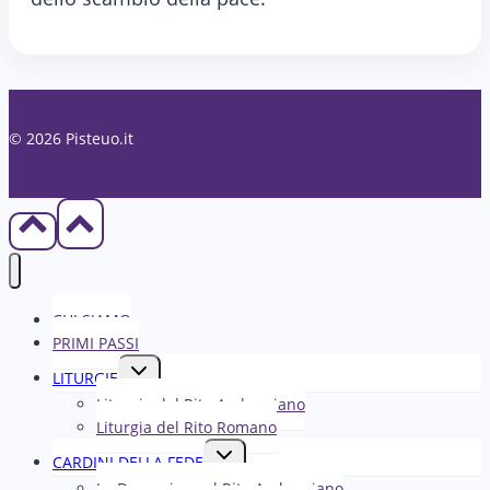
© 2026 Pisteuo.it
CHI SIAMO
PRIMI PASSI
Alterna
LITURGIE
menu
Liturgia del Rito Ambrosiano
figlio
Liturgia del Rito Romano
Alterna
CARDINI DELLA FEDE
menu
La Domenica nel R​​​​​​ito Ambrosiano
figlio