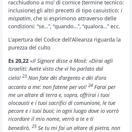
racchiudono a mo’ di cornice (termine tecnico:
inclusione) gli altri precetti di tipo casuistico:
i
mispatim
, che si esprimono attraverso delle
condizioni: “se…”, “quando…”, “qualora…” ecc.
L’apertura del Codice dell’Alleanza riguarda la
purezza del culto
Es 20,22
«
Il Signore disse a Mosè: «Dirai agli
Israeliti: Avete visto che vi ho parlato dal
23
cielo!
Non fate dèi d’argento e dèi d’oro
24
accanto a me: non fatene per voi!
Farai per
me un altare di terra e, sopra, offrirai i tuoi
olocausti e i tuoi sacrifici di comunione, le tue
pecore e i tuoi buoi; in ogni luogo dove io vorrò
ricordare il mio nome, verrò a te e ti
25
benedirò.
Se tu mi fai un altare di pietra, non