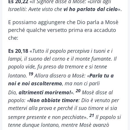
Es 20,22
«
Il Signore disse a Mosè: «Dirai agli
Israeliti: Avete visto che
vi ho parlato dal cielo
».
E possiamo aggiungere che Dio parla a Mosè
perché qualche versetto prima era accaduto
che:
Es 20,18
«
Tutto il popolo percepiva i tuoni e i
lampi, il suono del corno e il monte fumante. Il
popolo vide, fu preso da tremore e si tenne
19
lontano.
Allora dissero a Mosè: «
Parla tu a
noi e noi ascolteremo
, ma non ci parli
20
Dio,
altrimenti moriremo!
».
Mosè disse al
popolo: «
Non abbiate timore
: Dio è venuto per
mettervi alla prova e perché il suo timore vi sia
21
sempre presente e non pecchiate
».
Il popolo si
tenne dunque lontano, mentre Mosè avanzò