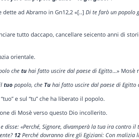
 dette ad Abramo in Gn12,2 «[..]
Di te farò un popolo 
ciare tutto daccapo, cancellare seicento anni di stori
zia orientale.
polo che
tu
hai fatto uscire dal paese di Egitto
…» Mosè r
il
tuo
popolo, che
Tu
hai fatto uscire dal paese di Egitt
tuo” e sul “tu” che ha liberato il popolo.
one di Mosè verso questo Dio incollerito.
 e disse: «Perché, Signore, divamperà la tua ira contro il 
tente?
12
Perché dovranno dire gli Egiziani: Con malizia li 