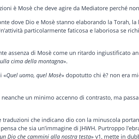
lazioni è Mosè che deve agire da Mediatore perché non
l monte dove Dio e Mosè stanno elaborando la Torah, l
n’attività particolarmente faticosa e laboriosa se ric
nte assenza di Mosè come un ritardo ingiustificato anc
sulla cima della montagna
».
i «
Quel uomo, quel Mosè
» dopotutto chi è? non era mi
a neanche un minimo accenno di contrasto, ma passa s
Le traduzioni che indicano dio con la minuscola portan
si pensa che sia un’immagine di JHWH. Purtroppo l’ebr
un Dio che cammini alla nostra testa
» v1, mette in dub