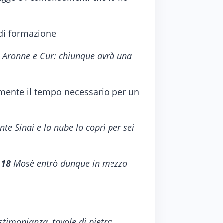
 di formazione
oi Aronne e Cur: chiunque avrà una
amente il tempo necessario per un
e Sinai e la nube lo coprì per sei
.
18
Mosè entrò dunque in mezzo
stimonianza, tavole di pietra,