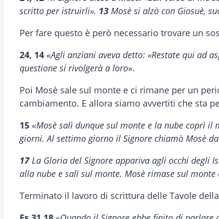
scritto per istruirli».
13
Mosè si alzò con Giosuè, suo
Per fare questo è però necessario trovare un sos
24, 14
«
Agli anziani aveva detto: «Restate qui ad a
questione si rivolgerà a loro
».
Poi Mosè sale sul monte e ci rimane per un per
cambiamento. E allora siamo avvertiti che sta p
15
«
Mosè salì dunque sul monte e la nube coprì il
giorni. Al settimo giorno il Signore chiamò Mosè da
17
La Gloria del Signore appariva agli occhi degli 
alla nube e salì sul monte. Mosè rimase sul monte 
Terminato il lavoro di scrittura delle Tavole d
Es 31,18
«
Quando il Signore ebbe finito di parlare 