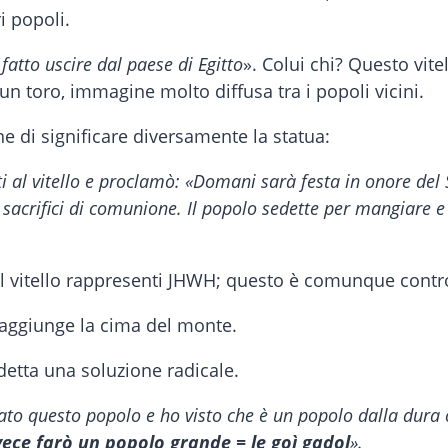
i popoli.
 fatto uscire dal paese di Egitto
». Colui chi? Questo vite
 toro, immagine molto diffusa tra i popoli vicini.
ne di significare diversamente la statua:
i al vitello e proclamò: «Domani sarà festa in onore del
sacrifici di comunione. Il popolo sedette per mangiare e b
il vitello rappresenti JHWH; questo è comunque contro 
o raggiunge la cima del monte.
 detta una soluzione radicale.
vato questo popolo e ho visto che è un popolo dalla dura 
nvece farò un popolo grande = le goì gadol
».