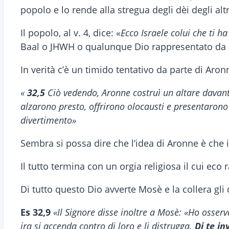
popolo e lo rende alla stregua degli dèi degli altr
Il popolo, al v. 4, dice: «
Ecco Israele colui che ti ha
Baal o JHWH o qualunque Dio rappresentato da un
In verità c’è un timido tentativo da parte di Aron
«
32,5
Ciò vedendo, Aronne costruì un altare davant
alzarono presto, offrirono olocausti e presentarono 
divertimento»
Sembra si possa dire che l’idea di Aronne è che 
Il tutto termina con un orgia religiosa il cui ec
Di tutto questo Dio avverte Mosè e la collera gli
Es 32,9
«Il Signore disse inoltre a Mosè: «Ho osser
ira si accenda contro di loro e li distrugga.
Di te i