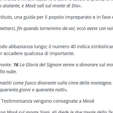
 aiutante, e Mosè salì sul monte di Dio
».
tituto, una guida per il popolo impreparato e in fase
spettarci, fin quando torneremo da voi; ecco avete con v
iodo abbastanza lungo; il numero 40 indica simbolic
er accadere qualcosa di importante.
 monte.
16
La Gloria del Signore venne a dimorare sul mont
lla nube.
Israeliti come fuoco divorante sulla cima della montagna
quaranta giorni e quaranta notti».
ella Testimonianza vengono consegnate a Mosè
con Mosè sul monte Sinai, gli diede le due tavole della Te