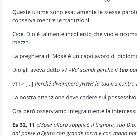
Queste ultime sono esattamente le stesse parole
conserva mentre le traduzioni…
Cioè, Dio è talmente incollerito che vuole ricomin
mezzo.
La preghiera di Mosè è un capolavoro di diploma
Dio gli aveva detto v7 «
Va’ scendi perché il
tuo
po
v11« […]
Perché divamperà JHWH la tua ira contro 
La nostra attenzione deve cadere sul possessivo “
Ora però osserviamo integralmente la intercessi
Es 32, 11
«
Mosè allora supplicò il Signore, suo Dio,
dal paese d’Egitto con grande forza e con mano po