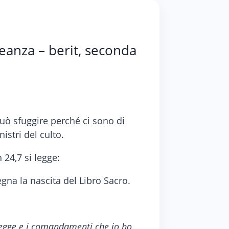
lleanza – berit, seconda
può sfuggire perché ci sono di
istri del culto.
 24,7 si legge:
gna la nascita del Libro Sacro.
a legge e i comandamenti che io ho