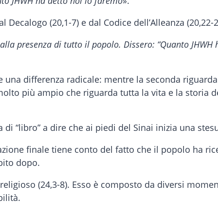
anto JHWH ha detto noi lo faremo
».
al Decalogo (20,1-7) e dal Codice dell’Alleanza (20,22-2
e alla presenza di tutto il popolo. Dissero: “Quanto JHWH 
te una differenza radicale: mentre la seconda riguarda
olto più ampio che riguarda tutta la vita e la storia de
 di “libro” a dire che ai piedi del Sinai inizia una stes
ne finale tiene conto del fatto che il popolo ha rice
bito dopo.
to religioso (24,3-8). Esso è composto da diversi mome
ilità.