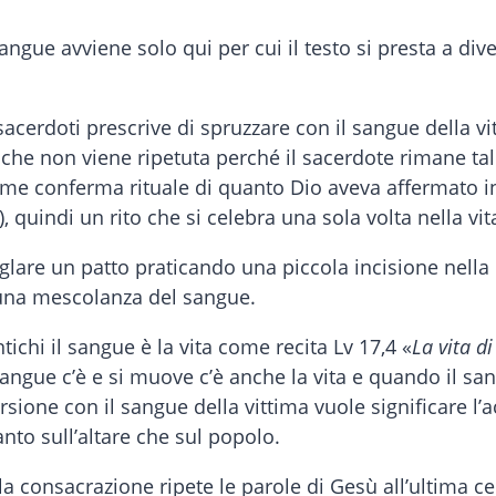
sangue avviene solo qui per cui il testo si presta a di
sacerdoti prescrive di spruzzare con il sangue della v
a che non viene ripetuta perché il sacerdote rimane ta
me conferma rituale di quanto Dio aveva affermato in
4), quindi un rito che si celebra una sola volta nella vi
iglare un patto praticando una piccola incisione nella 
e una mescolanza del sangue.
tichi il sangue è la vita come recita Lv 17,4 «
La vita d
ngue c’è e si muove c’è anche la vita e quando il san
rsione con il sangue della vittima vuole significare l’
anto sull’altare che sul popolo.
lla consacrazione ripete le parole di Gesù all’ultima c