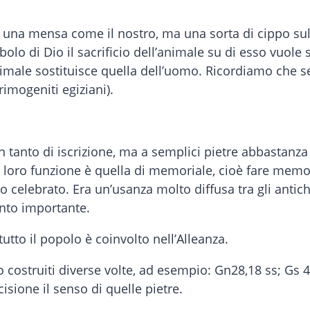
a, una mensa come il nostro, ma una sorta di cippo su
mbolo di Dio il sacrificio dell’animale su di esso vuole 
l’animale sostituisce quella dell’uomo. Ricordiamo che 
imogeniti egiziani).
tanto di iscrizione, ma a semplici pietre abbastanza
La loro funzione è quella di memoriale, cioè fare mem
o celebrato. Era un’usanza molto diffusa tra gli antic
ento importante.
utto il popolo è coinvolto nell’Alleanza.
ostruiti diverse volte, ad esempio: Gn28,18 ss; Gs 4,
isione il senso di quelle pietre.