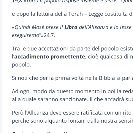
19,8 «
Tutto il popolo rispose insieme e disse: “Qu
e dopo la lettura della Torah – Legge costituita d
«
Quindi Mosè prese il
Libro
dell’Alleanza e lo less
eseguiremo
“»24,7.
Tra le due accettazioni da parte del popolo esis
l’
accadimento promettente
, cioè qualcosa di m
popolo.
Si noti che per la prima volta nella Bibbia si parla
Ad ogni modo da questo momento in poi la redazio
alla quale saranno sanzionate. Il che accadrà su
Però l’Alleanza deve essere ratificata con un ri
perché sono alquanto lontani dalla nostra sensib