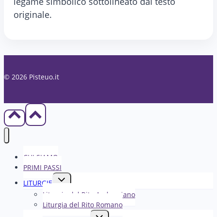
legame simbolico sottolineato dal testo
originale.
© 2026 Pisteuo.it
CHI SIAMO
PRIMI PASSI
Alterna
LITURGIE
menu
Liturgia del Rito Ambrosiano
figlio
Liturgia del Rito Romano
Alterna