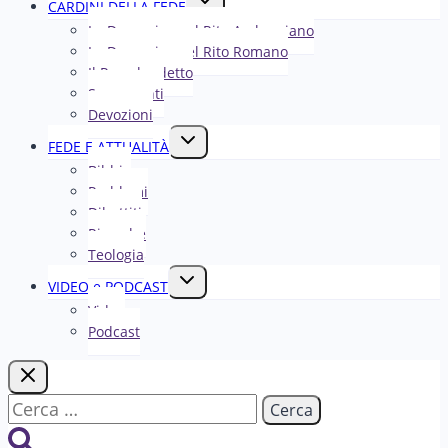
CARDINI DELLA FEDE
menu
La Domenica nel R​​​​​​ito Ambrosiano
figlio
La Domenica nel Rito Romano
Il Papa ha detto
Sacramenti
Devozioni
Alterna
FEDE E ATTUALITÀ
menu
Bibbia
figlio
Problemi
Dibattiti
Ricerche
Teologia
Alterna
VIDEO e PODCAST
menu
Video
figlio
Podcast
Ricerca
per: