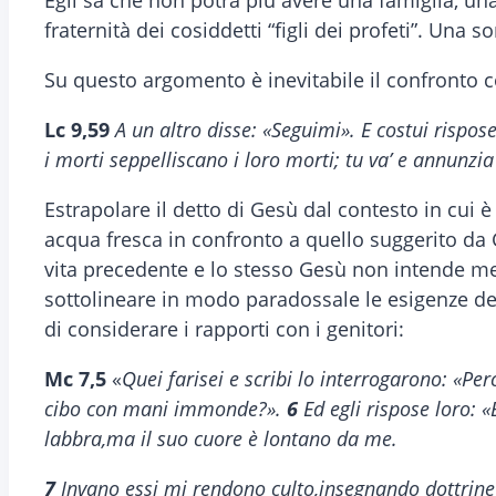
Egli sa che non potrà più avere una famiglia, una
fraternità dei cosiddetti “figli dei profeti”. U
Su questo argomento è inevitabile il confronto c
Lc 9,59
A un altro disse: «Seguimi». E costui rispo
i morti seppelliscano i loro morti; tu va’ e annunzia 
Estrapolare il detto di Gesù dal contesto in cui
acqua fresca in confronto a quello suggerito da G
vita precedente e lo stesso Gesù non intende mett
sottolineare in modo paradossale le esigenze de
di considerare i rapporti con i genitori:
Mc 7,5
«
Quei farisei e scribi lo interrogarono: «Pe
cibo con mani immonde?».
6
Ed egli rispose loro: «
labbra,ma il suo cuore è lontano da me.
7
Invano essi mi rendono culto,insegnando dottrine 