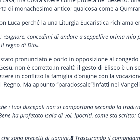
 casa, ma dovrà vivere come profeta nel deserto: una v
na sorta di monachesimo antico; qualcosa come a Qumra
on Luca perché la una Liturgia Eucaristica richiama en
se: «Signore, concedimi di andare a seppellire prima mio
il regno di Dio».
 è stato pronunciato e porlo in opposizione al congedo
esù, non è corretto.In realtà il gesto di Eliseo è un s
ere in conflitto la famiglia d’origine con la vocazio
l Regno. Ma appunto “paradossale”!Infatti nei Vangel
rché i tuoi discepoli non si comportano secondo la tradiz
Bene ha profetato Isaia di voi, ipocriti, come sta scritto
che sono precetti di uomini.
8
Trascurando il comandamen