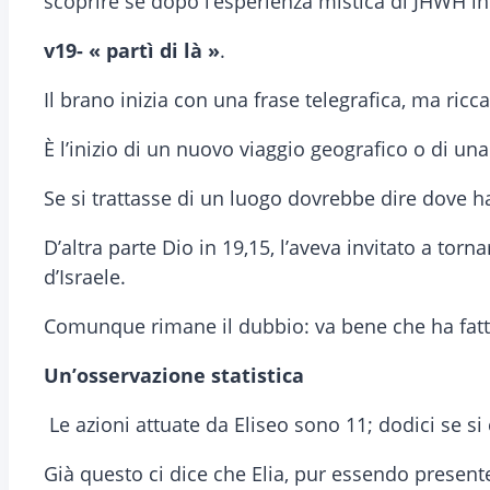
scoprire se dopo l’esperienza mistica di JHWH in 
v19- « partì di là »
.
Il brano inizia con una frase telegrafica, ma ricca 
È l’inizio di un nuovo viaggio geografico o di una
Se si trattasse di un luogo dovrebbe dire dove ha
D’altra parte Dio in 19,15, l’aveva invitato a to
d’Israele.
Comunque rimane il dubbio: va bene che ha fatto
Un’osservazione statistica
Le azioni attuate da Eliseo sono 11; dodici se s
Già questo ci dice che Elia, pur essendo present