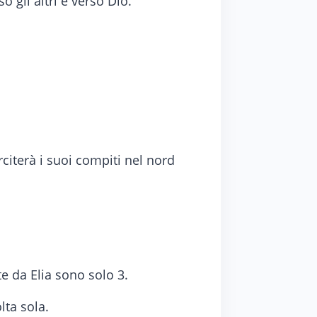
 gli altri e verso Dio.
rciterà i suoi compiti nel nord
e da Elia sono solo 3.
lta sola.