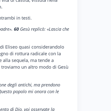
ita di castità, vissuta nella
n.
trambi in testi.
 padre».
60
Gesù replicò: «Lascia che
 di Eliseo quasi considerandolo
egno di rottura radicale con la
ne alla sequela, ma tende a
i troviamo un altro modo di Gesù
ione degli antichi, ma prendono
: Questo popolo mi onora con le
to di Dio, voi osservate la