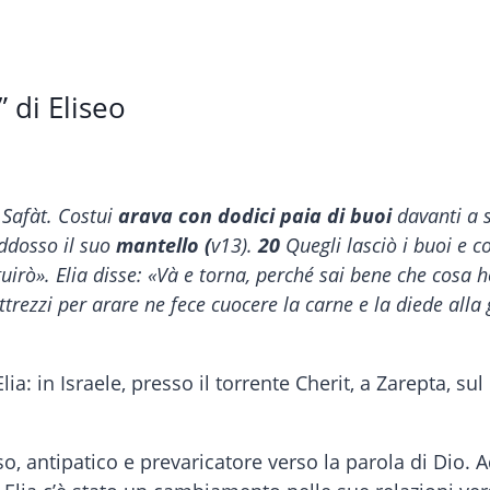
 di Eliseo
i Safàt. Costui
arava con dodici paia di buoi
davanti a s
addosso il suo
mantello (
v13).
20
Quegli lasciò i buoi e co
rò». Elia disse: «Và e torna, perché sai bene che cosa ho
i attrezzi per arare ne fece cuocere la carne e la diede al
 Elia: in Israele, presso il torrente Cherit, a Zarepta, 
o, antipatico e prevaricatore verso la parola di Dio. A