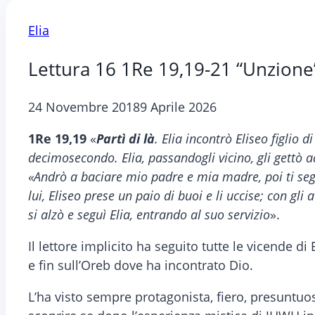
Elia
Lettura 16 1Re 19,19-21 “Unzione”
24 Novembre 2018
9 Aprile 2026
1Re 19,19
«
Partì di là
. Elia incontrò Eliseo figlio d
decimosecondo. Elia, passandogli vicino, gli gettò 
«Andrò a baciare mio padre e mia madre, poi ti segui
lui, Eliseo prese un paio di buoi e li uccise; con gl
si alzò e seguì Elia, entrando al suo servizio
».
Il lettore implicito ha seguito tutte le vicende di
e fin sull’Oreb dove ha incontrato Dio.
L’ha visto sempre protagonista, fiero, presuntuos