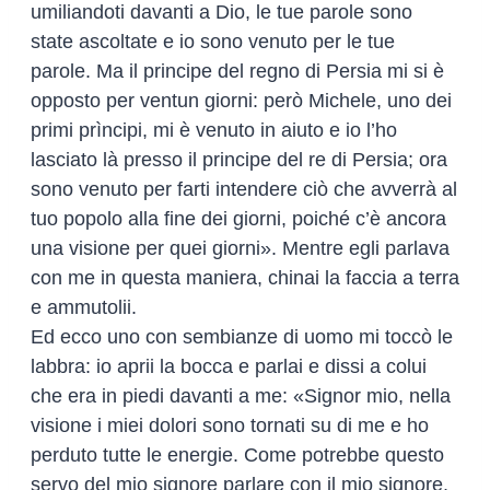
umiliandoti davanti a Dio, le tue parole sono
state ascoltate e io sono venuto per le tue
parole. Ma il principe del regno di Persia mi si è
opposto per ventun giorni: però Michele, uno dei
primi prìncipi, mi è venuto in aiuto e io l’ho
lasciato là presso il principe del re di Persia; ora
sono venuto per farti intendere ciò che avverrà al
tuo popolo alla fine dei giorni, poiché c’è ancora
una visione per quei giorni». Mentre egli parlava
con me in questa maniera, chinai la faccia a terra
e ammutolii.
Ed ecco uno con sembianze di uomo mi toccò le
labbra: io aprii la bocca e parlai e dissi a colui
che era in piedi davanti a me: «Signor mio, nella
visione i miei dolori sono tornati su di me e ho
perduto tutte le energie. Come potrebbe questo
servo del mio signore parlare con il mio signore,