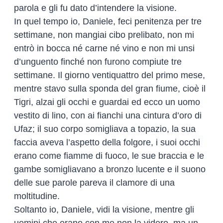
parola e gli fu dato d’intendere la visione.
In quel tempo io, Daniele, feci penitenza per tre
settimane, non mangiai cibo prelibato, non mi
entrò in bocca né carne né vino e non mi unsi
d’unguento finché non furono compiute tre
settimane. Il giorno ventiquattro del primo mese,
mentre stavo sulla sponda del gran fiume, cioè il
Tigri, alzai gli occhi e guardai ed ecco un uomo
vestito di lino, con ai fianchi una cintura d’oro di
Ufaz; il suo corpo somigliava a topazio, la sua
faccia aveva l’aspetto della folgore, i suoi occhi
erano come fiamme di fuoco, le sue braccia e le
gambe somigliavano a bronzo lucente e il suono
delle sue parole pareva il clamore di una
moltitudine.
Soltanto io, Daniele, vidi la visione, mentre gli
uomini che erano con me non la videro, ma un