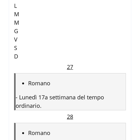
L
M
M
G
V
S
D
27
Romano
-
Lunedì 17a settimana del tempo
ordinario.
28
Romano