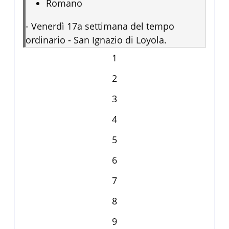
Romano
-
Venerdì 17a settimana del tempo
ordinario - San Ignazio di Loyola.
1
2
3
4
5
6
7
8
9