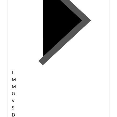
L
M
M
G
V
S
D