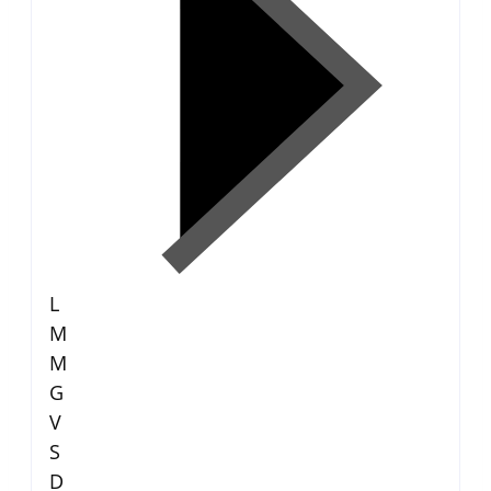
L
M
M
G
V
S
D