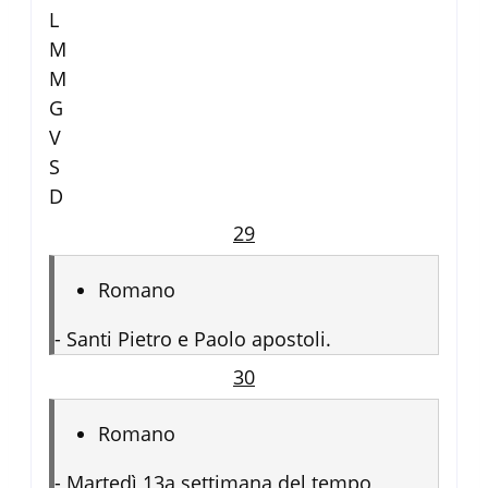
L
M
M
G
V
S
D
29
Romano
-
Santi Pietro e Paolo apostoli.
30
Romano
-
Martedì 13a settimana del tempo