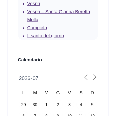
Vespri
Vespri – Santa Gianna Beretta
Molla
Compieta
Il santo del giorno
Calendario
L
M
M
G
V
S
D
29
30
1
2
3
4
5