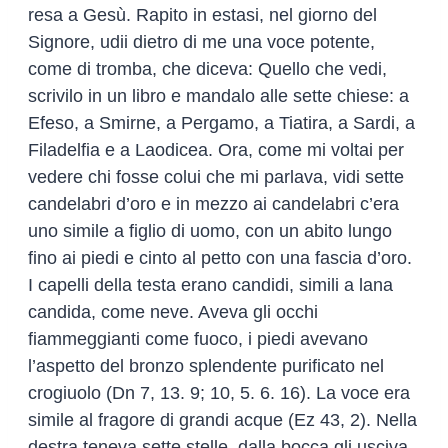
resa a Gesù. Rapito in estasi, nel giorno del
Signore, udii dietro di me una voce potente,
come di tromba, che diceva: Quello che vedi,
scrivilo in un libro e mandalo alle sette chiese: a
Efeso, a Smirne, a Pergamo, a Tiatira, a Sardi, a
Filadelfia e a Laodicea. Ora, come mi voltai per
vedere chi fosse colui che mi parlava, vidi sette
candelabri d’oro e in mezzo ai candelabri c’era
uno simile a figlio di uomo, con un abito lungo
fino ai piedi e cinto al petto con una fascia d’oro.
I capelli della testa erano candidi, simili a lana
candida, come neve. Aveva gli occhi
fiammeggianti come fuoco, i piedi avevano
l’aspetto del bronzo splendente purificato nel
crogiuolo (Dn 7, 13. 9; 10, 5. 6. 16). La voce era
simile al fragore di grandi acque (Ez 43, 2). Nella
destra teneva sette stelle, dalla bocca gli usciva