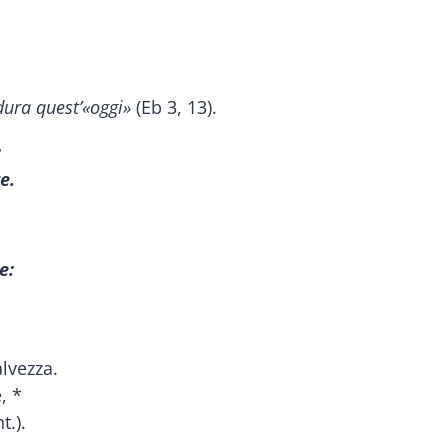
 dura quest’«oggi»
(Eb 3, 13).
:
e.
e:
lvezza.
, *
t.).