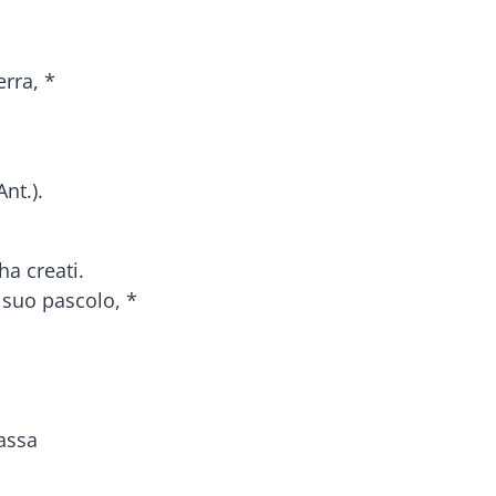
erra, *
nt.).
ha creati.
l suo pascolo, *
assa