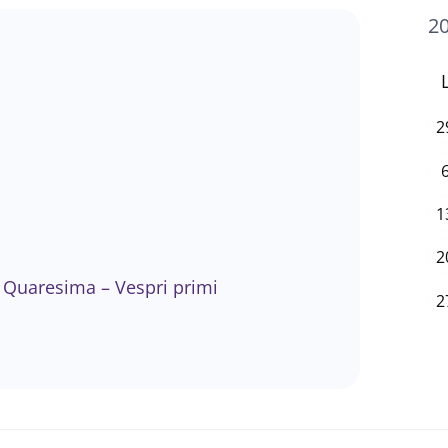
2
1
2
 Quaresima – Vespri primi
2