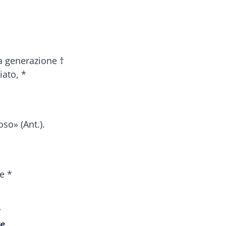
la generazione †
iato, *
so» (Ant.).
e *
:
e.