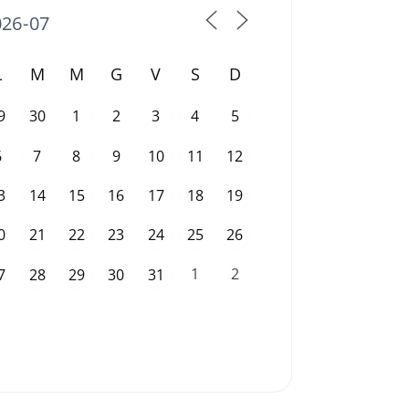
L
M
M
G
V
S
D
9
30
1
2
3
4
5
6
7
8
9
10
11
12
3
14
15
16
17
18
19
0
21
22
23
24
25
26
1
2
7
28
29
30
31