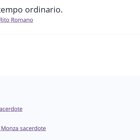
tempo ordinario.
l Rito Romano
sacerdote
gi Monza sacerdote