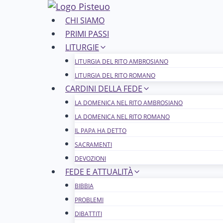
Salta
al
CHI SIAMO
contenuto
PRIMI PASSI
LITURGIE
LITURGIA DEL RITO AMBROSIANO
LITURGIA DEL RITO ROMANO
CARDINI DELLA FEDE
LA DOMENICA NEL R​​​​​​ITO AMBROSIANO
LA DOMENICA NEL RITO ROMANO
IL PAPA HA DETTO
SACRAMENTI
DEVOZIONI
FEDE E ATTUALITÀ
BIBBIA
PROBLEMI
DIBATTITI