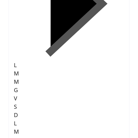
L
M
M
G
V
S
D
L
M