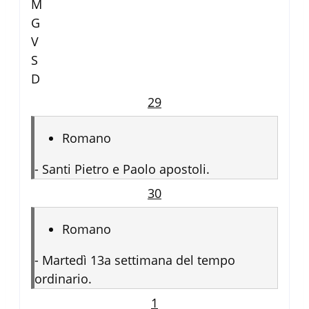
M
G
V
S
D
29
Romano
-
Santi Pietro e Paolo apostoli.
30
Romano
-
Martedì 13a settimana del tempo
ordinario.
1