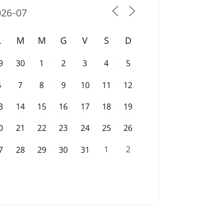
L
M
M
G
V
S
D
9
30
1
2
3
4
5
6
7
8
9
10
11
12
3
14
15
16
17
18
19
0
21
22
23
24
25
26
1
2
7
28
29
30
31