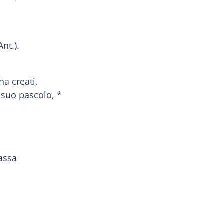
nt.).
ha creati.
l suo pascolo, *
assa