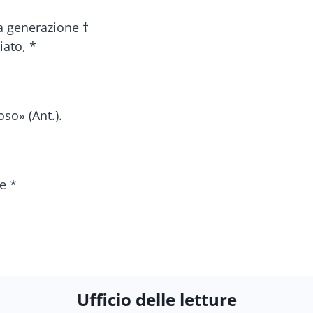
la generazione †
iato, *
so» (Ant.).
e *
Ufficio delle letture