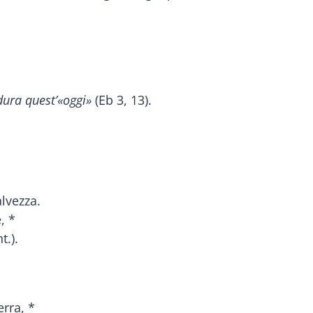
 dura quest’«oggi»
(Eb 3, 13).
lvezza.
, *
t.).
erra, *