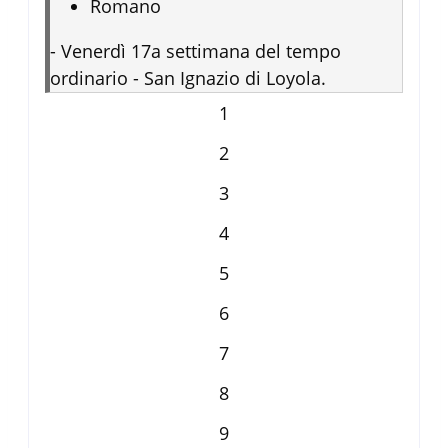
Romano
-
Venerdì 17a settimana del tempo
ordinario - San Ignazio di Loyola.
1
2
3
4
5
6
7
8
9