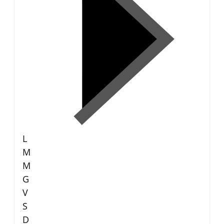
L
M
M
G
V
S
D