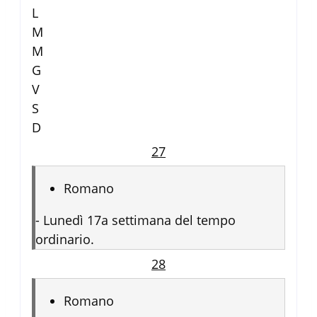
L
M
M
G
V
S
D
27
Romano
-
Lunedì 17a settimana del tempo
ordinario.
28
Romano