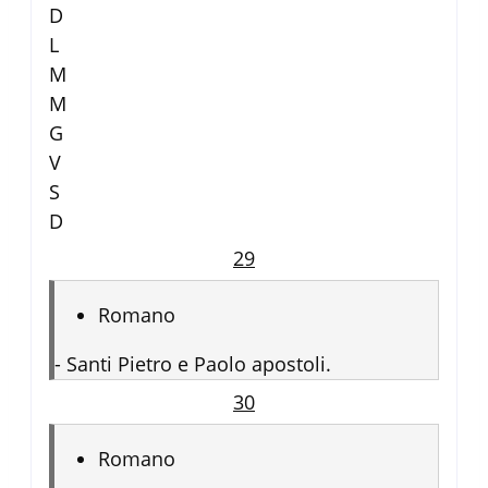
D
L
M
M
G
V
S
D
29
Romano
-
Santi Pietro e Paolo apostoli.
30
Romano