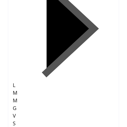
L
M
M
G
V
S