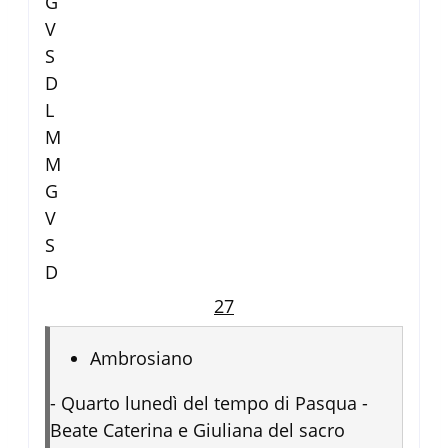
G
V
S
D
L
M
M
G
V
S
D
27
Ambrosiano
-
Quarto lunedì del tempo di Pasqua -
Beate Caterina e Giuliana del sacro