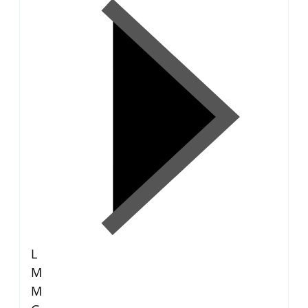
L
M
M