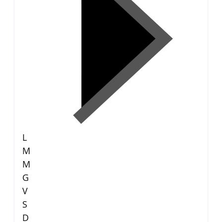
L
M
M
G
V
S
D