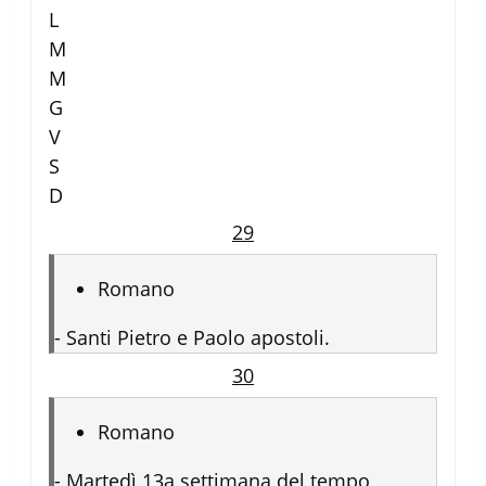
L
M
M
G
V
S
D
29
Romano
-
Santi Pietro e Paolo apostoli.
30
Romano
-
Martedì 13a settimana del tempo