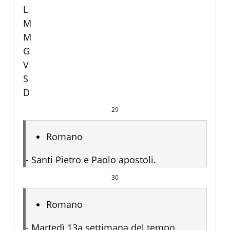
L
M
M
G
V
S
D
29
Romano
-
Santi Pietro e Paolo apostoli.
30
Romano
-
Martedì 13a settimana del tempo