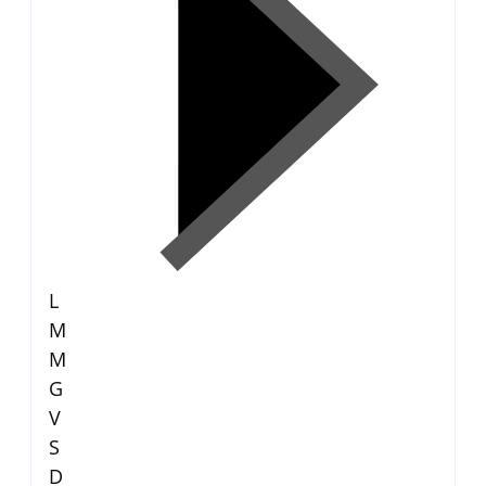
L
M
M
G
V
S
D