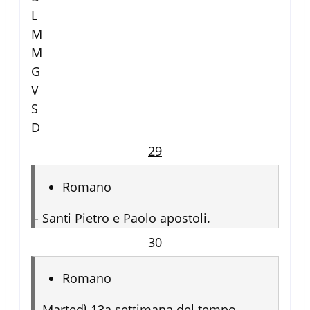
L
M
M
G
V
S
D
29
Romano
-
Santi Pietro e Paolo apostoli.
30
Romano
-
Martedì 13a settimana del tempo