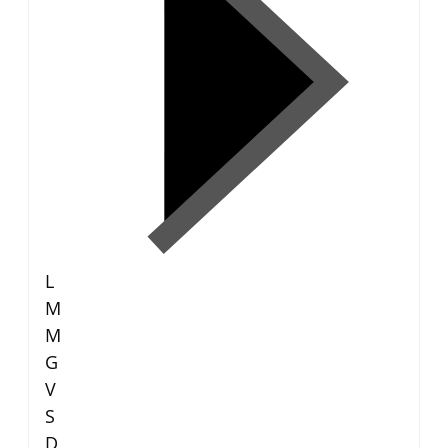
L
M
M
G
V
S
D