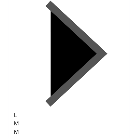
L
M
M