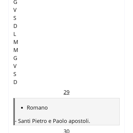
G
V
S
D
L
M
M
G
V
S
D
29
Romano
-
Santi Pietro e Paolo apostoli.
30