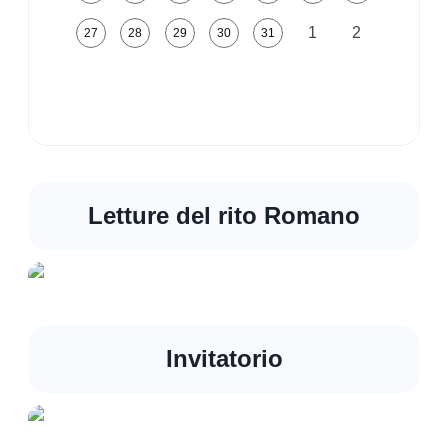
1
2
27
28
29
30
31
Letture del rito Romano
Invitatorio