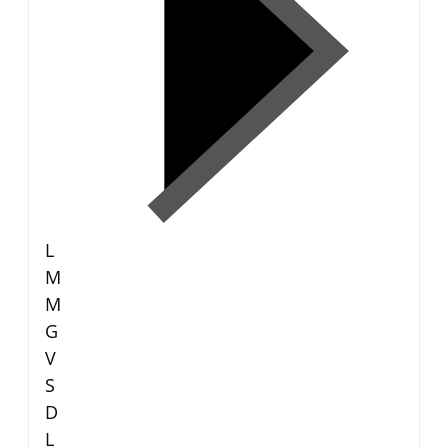
L
M
M
G
V
S
D
L