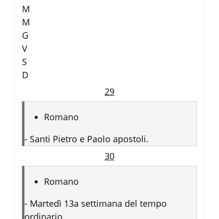
M
M
G
V
S
D
29
Romano
-
Santi Pietro e Paolo apostoli.
30
Romano
-
Martedì 13a settimana del tempo
ordinario.