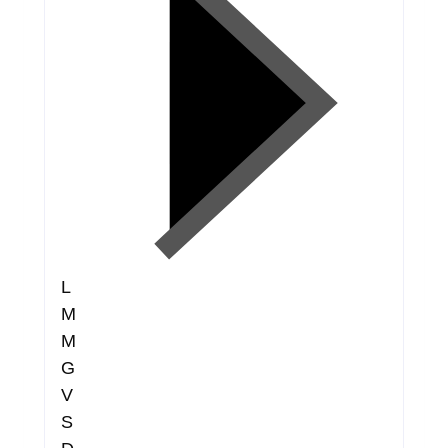
L
M
M
G
V
S