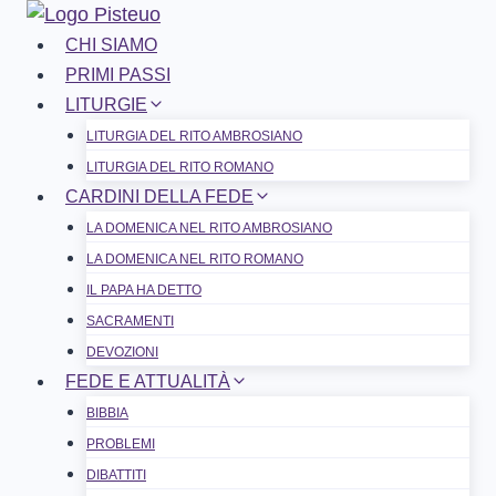
Salta
al
CHI SIAMO
contenuto
PRIMI PASSI
LITURGIE
LITURGIA DEL RITO AMBROSIANO
LITURGIA DEL RITO ROMANO
CARDINI DELLA FEDE
LA DOMENICA NEL R​​​​​​ITO AMBROSIANO
LA DOMENICA NEL RITO ROMANO
IL PAPA HA DETTO
SACRAMENTI
DEVOZIONI
FEDE E ATTUALITÀ
BIBBIA
PROBLEMI
DIBATTITI