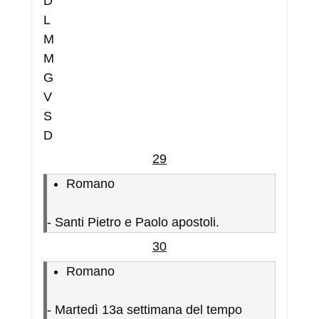
D
L
M
M
G
V
S
D
29
Romano
-
Santi Pietro e Paolo apostoli.
30
Romano
-
Martedì 13a settimana del tempo