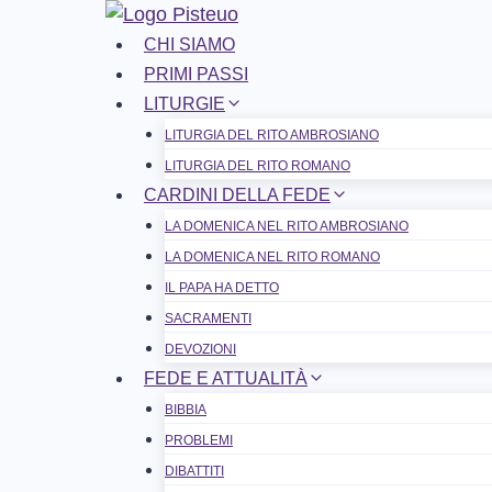
Salta
al
CHI SIAMO
contenuto
PRIMI PASSI
LITURGIE
LITURGIA DEL RITO AMBROSIANO
LITURGIA DEL RITO ROMANO
CARDINI DELLA FEDE
LA DOMENICA NEL R​​​​​​ITO AMBROSIANO
LA DOMENICA NEL RITO ROMANO
IL PAPA HA DETTO
SACRAMENTI
DEVOZIONI
FEDE E ATTUALITÀ
BIBBIA
PROBLEMI
DIBATTITI