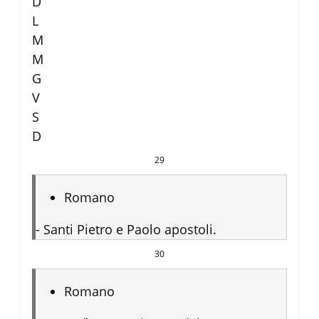
D
L
M
M
G
V
S
D
29
Romano
-
Santi Pietro e Paolo apostoli.
30
Romano