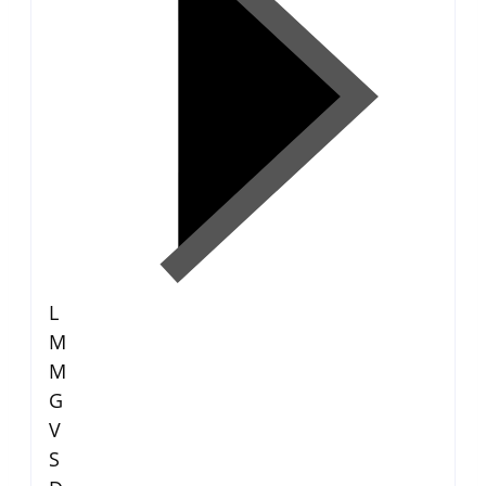
L
M
M
G
V
S