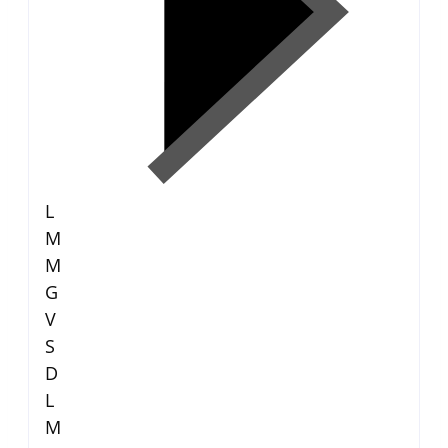
L
M
M
G
V
S
D
L
M