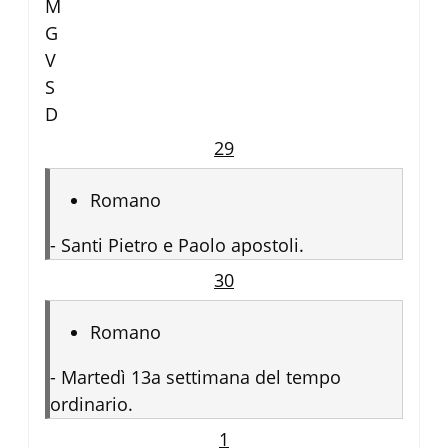
M
G
V
S
D
29
Romano
-
Santi Pietro e Paolo apostoli.
30
Romano
-
Martedì 13a settimana del tempo
ordinario.
1