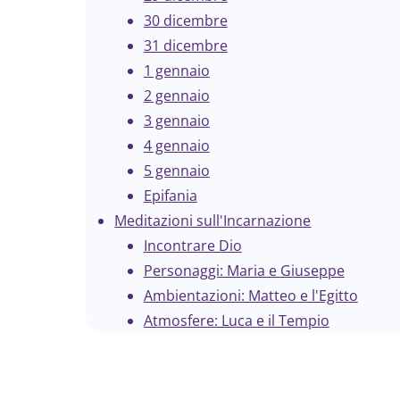
30 dicembre
31 dicembre
1 gennaio
2 gennaio
3 gennaio
4 gennaio
5 gennaio
Epifania
Meditazioni sull'Incarnazione
Incontrare Dio
Personaggi: Maria e Giuseppe
Ambientazioni: Matteo e l'Egitto
Atmosfere: Luca e il Tempio