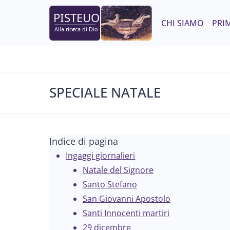
Salta
al
CHI SIAMO
PRIM
contenuto
SPECIALE NATALE
Indice di pagina
Ingaggi giornalieri
Natale del Signore
Santo Stefano
San Giovanni Apostolo
Santi Innocenti martiri
29 dicembre