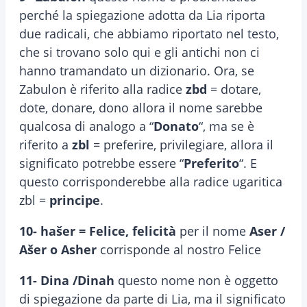
perché la spiegazione adotta da Lia riporta
due radicali, che abbiamo riportato nel testo,
che si trovano solo qui e gli antichi non ci
hanno tramandato un dizionario. Ora, se
Zabulon è riferito alla radice
zbd
= dotare,
dote, donare, dono allora il nome sarebbe
qualcosa di analogo a “
Donato
“, ma se è
riferito a
zbl
= preferire, privilegiare, allora il
significato potrebbe essere “
Preferito
“. E
questo corrisponderebbe alla radice ugaritica
zbl =
principe
.
10- ha
šer = Felice, felicità
per il nome
Aser /
A
šer o Asher
corrisponde al nostro Felice
11- Dina /Dinah
questo nome non è oggetto
di spiegazione da parte di Lia, ma il significato