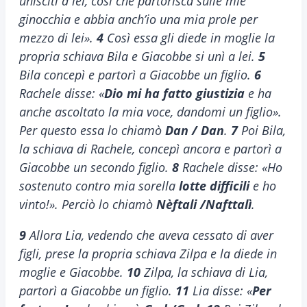
unisciti a lei, così che partorisca sulle mie
ginocchia e abbia anch’io una mia prole per
mezzo di lei».
4
Così essa gli diede in moglie la
propria schiava Bila e Giacobbe si unì a lei.
5
Bila concepì e partorì a Giacobbe un figlio.
6
Rachele disse: «
Dio mi ha fatto giustizia
e ha
anche ascoltato la mia voce, dandomi un figlio».
Per questo essa lo chiamò
Dan / Dan
.
7
Poi Bila,
la schiava di Rachele, concepì ancora e partorì a
Giacobbe un secondo figlio.
8
Rachele disse: «Ho
sostenuto contro mia sorella
lotte difficili
e ho
vinto!». Perciò lo chiamò
Nèftali /Nafttalì
.
9
Allora Lia, vedendo che aveva cessato di aver
figli, prese la propria schiava Zilpa e la diede in
moglie e Giacobbe.
10
Zilpa, la schiava di Lia,
partorì a Giacobbe un figlio.
11
Lia disse: «
Per