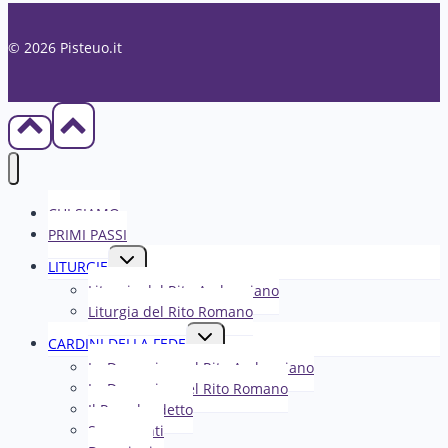
© 2026 Pisteuo.it
CHI SIAMO
PRIMI PASSI
Alterna
LITURGIE
menu
Liturgia del Rito Ambrosiano
figlio
Liturgia del Rito Romano
Alterna
CARDINI DELLA FEDE
menu
La Domenica nel R​​​​​​ito Ambrosiano
figlio
La Domenica nel Rito Romano
Il Papa ha detto
Sacramenti