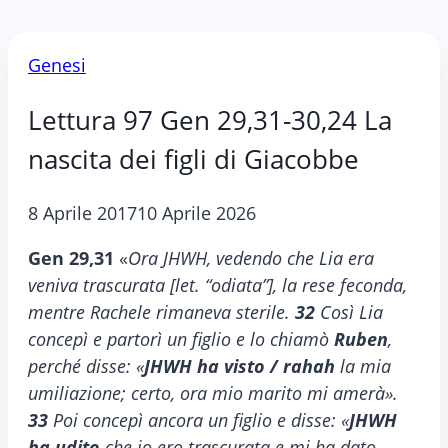
Genesi
Lettura 97 Gen 29,31-30,24 La
nascita dei figli di Giacobbe
8 Aprile 2017
10 Aprile 2026
Gen 29,31
«
Ora JHWH, vedendo che Lia era
veniva trascurata [let. “odiata”], la rese feconda,
mentre Rachele rimaneva sterile.
32
Così Lia
concepì e partorì un figlio e lo chiamò
Ruben
,
perché disse: «
JHWH ha visto / rahah
la mia
umiliazione; certo, ora mio marito mi amerà».
33
Poi concepì ancora un figlio e disse: «
JHWH
ha udito
che io ero trascurata e mi ha dato