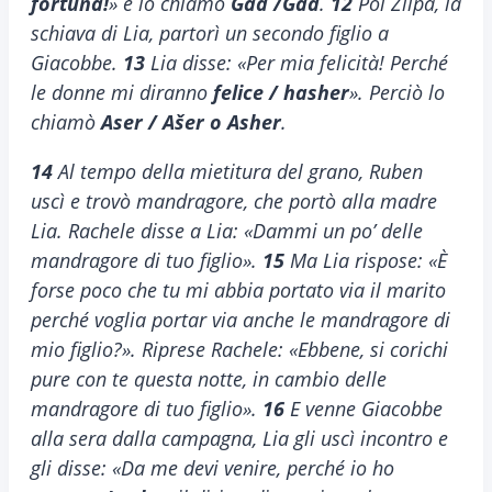
fortuna!
» e lo chiamò
Gad
/Gad
.
12
Poi Zilpa, la
schiava di Lia, partorì un secondo figlio a
Giacobbe.
13
Lia disse: «Per mia felicità! Perché
le donne mi diranno
felice / hasher
». Perciò lo
chiamò
Aser / Ašer o Asher
.
14
Al tempo della mietitura del grano, Ruben
uscì e trovò mandragore, che portò alla madre
Lia. Rachele disse a Lia: «Dammi un po’ delle
mandragore di tuo figlio».
15
Ma Lia rispose: «È
forse poco che tu mi abbia portato via il marito
perché voglia portar via anche le mandragore di
mio figlio?». Riprese Rachele: «Ebbene, si corichi
pure con te questa notte, in cambio delle
mandragore di tuo figlio».
16
E venne Giacobbe
alla sera dalla campagna, Lia gli uscì incontro e
gli disse: «Da me devi venire, perché io ho