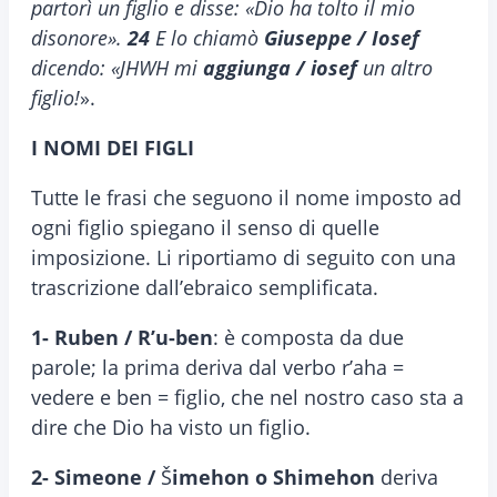
partorì un figlio e disse: «Dio ha tolto il mio
disonore».
24
E lo chiamò
Giuseppe / Iosef
dicendo: «JHWH mi
aggiunga / iosef
un altro
figlio!
».
I NOMI DEI FIGLI
Tutte le frasi che seguono il nome imposto ad
ogni figlio spiegano il senso di quelle
imposizione. Li riportiamo di seguito con una
trascrizione dall’ebraico semplificata.
1- Ruben / R
ʼu-ben
: è composta da due
parole; la prima deriva dal verbo rʼaha =
vedere e ben = figlio, che nel nostro caso sta a
dire che Dio ha visto un figlio.
2- Simeone /
Š
imehon o Shimehon
deriva