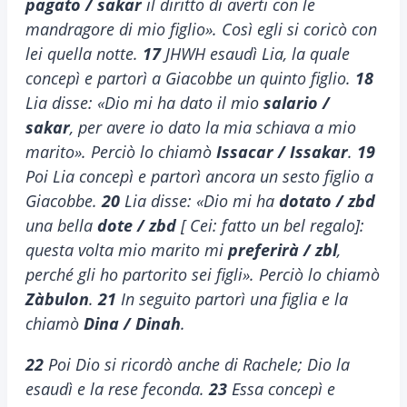
pagato / sakar
il diritto di averti con le
mandragore di mio figlio». Così egli si coricò con
lei quella notte.
17
JHWH esaudì Lia, la quale
concepì e partorì a Giacobbe un quinto figlio.
18
Lia disse: «Dio mi ha dato il mio
salario /
sakar
, per avere io dato la mia schiava a mio
marito». Perciò lo chiamò
Issacar / Issakar
.
19
Poi Lia concepì e partorì ancora un sesto figlio a
Giacobbe.
20
Lia disse: «Dio mi ha
dotato / zbd
una bella
dote / zbd
[ Cei: fatto un bel regalo]:
questa volta mio marito mi
preferirà / zbl
,
perché gli ho partorito sei figli». Perciò lo chiamò
Zàbulon
.
21
In seguito partorì una figlia e la
chiamò
Dina / Dinah
.
22
Poi Dio si ricordò anche di Rachele; Dio la
esaudì e la rese feconda.
23
Essa concepì e