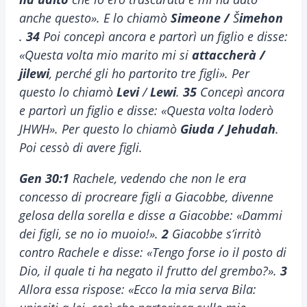
anche questo». E lo chiamò
Simeone /
Š
imehon
.
34
Poi concepì ancora e partorì un figlio e disse:
«Questa volta mio marito mi si
attaccherà /
jilewi
, perché gli ho partorito tre figli». Per
questo lo chiamò
Levi
/
Lewi
.
35
Concepì ancora
e partorì un figlio e disse: «Questa volta loderò
JHWH». Per questo lo chiamò
Giuda / Jehudah
.
Poi cessò di avere figli.
Gen 30:1
Rachele, vedendo che non le era
concesso di procreare figli a Giacobbe, divenne
gelosa della sorella e disse a Giacobbe: «Dammi
dei figli, se no io muoio!».
2
Giacobbe s’irritò
contro Rachele e disse: «Tengo forse io il posto di
Dio, il quale ti ha negato il frutto del grembo?».
3
Allora essa rispose: «Ecco la mia serva Bila: