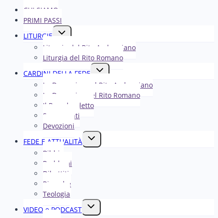
CHI SIAMO
PRIMI PASSI
Alterna
LITURGIE
menu
Liturgia del Rito Ambrosiano
figlio
Liturgia del Rito Romano
Alterna
CARDINI DELLA FEDE
menu
La Domenica nel R​​​​​​ito Ambrosiano
figlio
La Domenica nel Rito Romano
Il Papa ha detto
Sacramenti
Devozioni
Alterna
FEDE E ATTUALITÀ
menu
Bibbia
figlio
Problemi
Dibattiti
Ricerche
Teologia
Alterna
VIDEO e PODCAST
menu