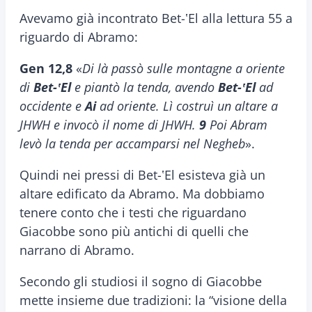
Avevamo già incontrato Bet-ʽEl alla lettura 55 a
riguardo di Abramo:
Gen 12,8
«
Di là passò sulle montagne a oriente
di
Bet-
ʽEl
e piantò la tenda, avendo
Bet-
ʽEl
ad
occidente e
Ai
ad oriente. Lì costruì un altare a
JHWH e invocò il nome di JHWH.
9
Poi Abram
levò la tenda per accamparsi nel Negheb
».
Quindi nei pressi di Bet-ʽEl esisteva già un
altare edificato da Abramo. Ma dobbiamo
tenere conto che i testi che riguardano
Giacobbe sono più antichi di quelli che
narrano di Abramo.
Secondo gli studiosi il sogno di Giacobbe
mette insieme due tradizioni: la “visione della