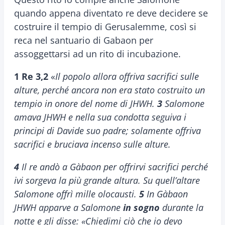
quando appena diventato re deve decidere se
costruire il tempio di Gerusalemme, così si
reca nel santuario di Gabaon per
assoggettarsi ad un rito di incubazione.
1 Re 3,2
«
Il popolo allora offriva sacrifici sulle
alture, perché ancora non era stato costruito un
tempio in onore del nome di JHWH.
3
Salomone
amava JHWH e nella sua condotta seguiva i
principi di Davide suo padre; solamente offriva
sacrifici e bruciava incenso sulle alture.
4
Il re andò a Gàbaon per offrirvi sacrifici perché
ivi sorgeva la più grande altura. Su quell’altare
Salomone offrì mille olocausti.
5
In Gàbaon
JHWH apparve a Salomone
in sogno
durante la
notte e gli disse: «Chiedimi ciò che io devo