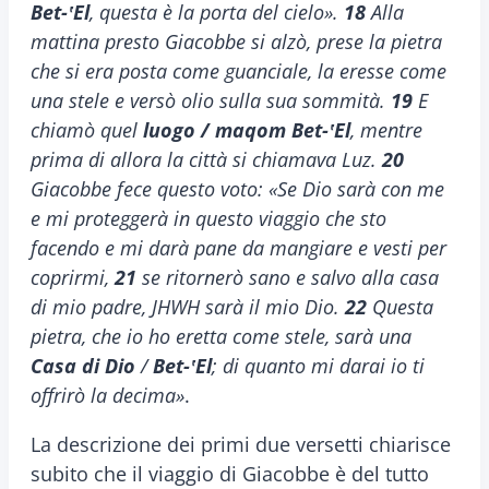
Bet-
ʽEl
, questa è la porta del cielo».
18
Alla
mattina presto Giacobbe si alzò, prese la pietra
che si era posta come guanciale, la eresse come
una stele e versò olio sulla sua sommità.
19
E
chiamò quel
luogo / maqom
Bet-
ʽEl
, mentre
prima di allora la città si chiamava Luz.
20
Giacobbe fece questo voto: «Se Dio sarà con me
e mi proteggerà in questo viaggio che sto
facendo e mi darà pane da mangiare e vesti per
coprirmi,
21
se ritornerò sano e salvo alla casa
di mio padre, JHWH sarà il mio Dio.
22
Questa
pietra, che io ho eretta come stele, sarà una
Casa di Dio
/
Bet-
ʽEl
; di quanto mi darai io ti
offrirò la decima»
.
La descrizione dei primi due versetti chiarisce
subito che il viaggio di Giacobbe è del tutto