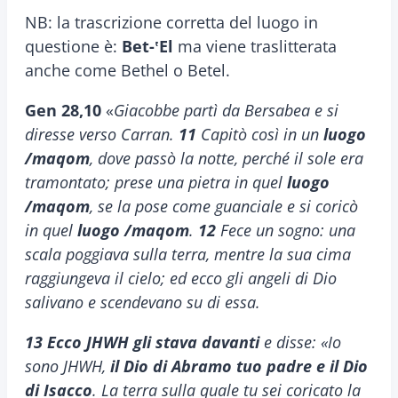
NB: la trascrizione corretta del luogo in
questione è:
Bet-
ʽEl
ma viene traslitterata
anche come Bethel o Betel.
Gen 28,10
«
Giacobbe partì da Bersabea e si
diresse verso Carran.
11
Capitò così in un
luogo
/maqom
, dove passò la notte, perché il sole era
tramontato; prese una pietra in quel
luogo
/maqom
, se la pose come guanciale e si coricò
in quel
luogo /maqom
.
12
Fece un sogno: una
scala poggiava sulla terra, mentre la sua cima
raggiungeva il cielo; ed ecco gli angeli di Dio
salivano e scendevano su di essa.
13
Ecco JHWH gli stava davanti
e disse: «Io
sono JHWH,
il Dio di Abramo tuo padre e il Dio
di Isacco
. La terra sulla quale tu sei coricato la