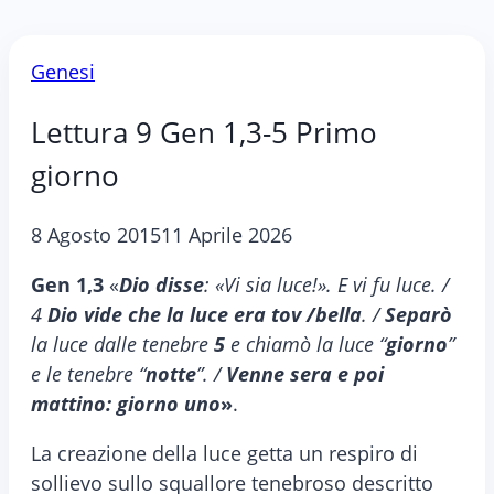
Genesi
Lettura 9 Gen 1,3-5 Primo
giorno
8 Agosto 2015
11 Aprile 2026
Gen 1,3
«
Dio disse
: «Vi sia luce!». E vi fu luce. /
4
Dio vide che la luce era tov /bella
. /
Separò
la luce dalle tenebre
5
e chiamò la luce “
giorno
”
e le tenebre “
notte
”. /
Venne sera e poi
mattino: giorno uno
»
.
La creazione della luce getta un respiro di
sollievo sullo squallore tenebroso descritto