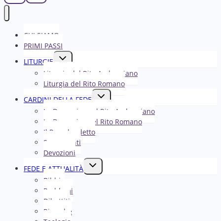
CHI SIAMO
PRIMI PASSI
Alterna
LITURGIE
menu
Liturgia del Rito Ambrosiano
figlio
Liturgia del Rito Romano
Alterna
CARDINI DELLA FEDE
menu
La Domenica nel R​​​​​​ito Ambrosiano
figlio
La Domenica nel Rito Romano
Il Papa ha detto
Sacramenti
Devozioni
Alterna
FEDE E ATTUALITÀ
menu
Bibbia
figlio
Problemi
Dibattiti
Ricerche