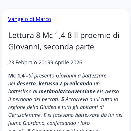
Vangelo di Marco
Lettura 8 Mc 1,4-8 Il proemio di
Giovanni, seconda parte
23 Febbraio 2019
9 Aprile 2026
Mc 1,4
«
Si presentò Giovanni a battezzare
nel
deserto
,
kerusso / predicando
un
battesimo di
metànoia/conversione
eis /verso
il perdono dei peccati.
5
Accorreva a lui tutta la
regione della Giudea e tutti gli abitanti di
Gerusalemme. E si facevano battezzare da lui nel
fiume Giordano, confessando i loro
peccati.
6
Giovanni era vestito di peli di