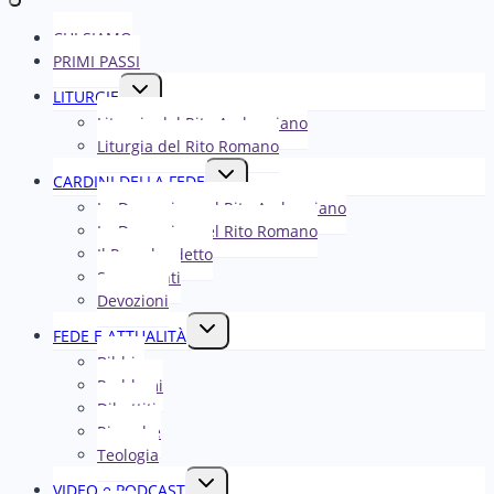
CHI SIAMO
PRIMI PASSI
Alterna
LITURGIE
menu
Liturgia del Rito Ambrosiano
figlio
Liturgia del Rito Romano
Alterna
CARDINI DELLA FEDE
menu
La Domenica nel R​​​​​​ito Ambrosiano
figlio
La Domenica nel Rito Romano
Il Papa ha detto
Sacramenti
Devozioni
Alterna
FEDE E ATTUALITÀ
menu
Bibbia
figlio
Problemi
Dibattiti
Ricerche
Teologia
Alterna
VIDEO e PODCAST