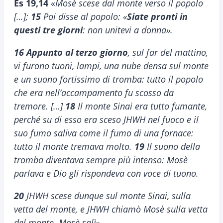
Es 19,14
«
Mosè scese dal monte verso il popolo
[…];
15
Poi disse al popolo: «
Siate pronti in
questi tre giorni
: non unitevi a donna».
16
Appunto al terzo giorno
, sul far del mattino,
vi furono tuoni, lampi, una nube densa sul monte
e un suono fortissimo di tromba: tutto il popolo
che era nell’accampamento fu scosso da
tremore. […]
18
Il monte Sinai era tutto fumante,
perché su di esso era sceso JHWH nel fuoco e il
suo fumo saliva come il fumo di una fornace:
tutto il monte tremava molto.
19
Il suono della
tromba diventava sempre più intenso: Mosè
parlava e Dio gli rispondeva con voce di tuono.
20
JHWH scese dunque sul monte Sinai, sulla
vetta del monte, e JHWH chiamò Mosè sulla vetta
del monte. Mosè salì
».