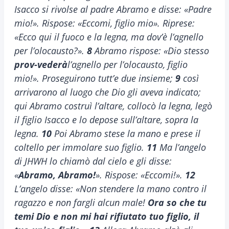
Isacco si rivolse al padre Abramo e disse: «Padre
mio!». Rispose: «Eccomi, figlio mio». Riprese:
«Ecco qui il fuoco e la legna, ma dov’è l’agnello
per l’olocausto?».
8
Abramo rispose: «Dio stesso
prov-vederà
l’agnello per l’olocausto, figlio
mio!». Proseguirono tutt’e due insieme;
9
così
arrivarono al luogo che Dio gli aveva indicato;
qui Abramo costruì l’altare, collocò la legna, legò
il figlio Isacco e lo depose sull’altare, sopra la
legna.
10
Poi Abramo stese la mano e prese il
coltello per immolare suo figlio.
11
Ma l’angelo
di JHWH lo chiamò dal cielo e gli disse:
«
Abramo, Abramo!
». Rispose: «Eccomi!».
12
L’angelo disse: «Non stendere la mano contro il
ragazzo e non fargli alcun male!
Ora so che tu
temi Dio e non mi hai rifiutato tuo figlio, il