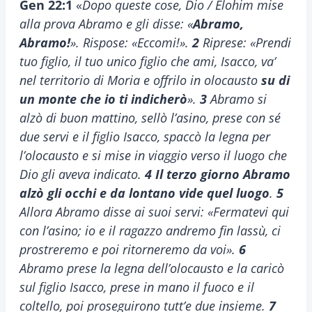
Gen 22:1
«
Dopo queste cose, Dio / Elohim mise
alla prova Abramo e gli disse: «
Abramo,
Abramo!
». Rispose: «Eccomi!».
2
Riprese: «Prendi
tuo figlio, il tuo unico figlio che ami, Isacco, va’
nel territorio di Moria e offrilo in olocausto
su di
un monte che io ti indicherò
».
3
Abramo si
alzò di buon mattino, sellò l’asino, prese con sé
due servi e il figlio Isacco, spaccò la legna per
l’olocausto e si mise in viaggio verso il luogo che
Dio gli aveva indicato.
4
Il terzo giorno Abramo
alzò gli occhi e da lontano vide quel luogo
.
5
Allora Abramo disse ai suoi servi: «Fermatevi qui
con l’asino; io e il ragazzo andremo fin lassù, ci
prostreremo e poi ritorneremo da voi».
6
Abramo prese la legna dell’olocausto e la caricò
sul figlio Isacco, prese in mano il fuoco e il
coltello, poi proseguirono tutt’e due insieme.
7