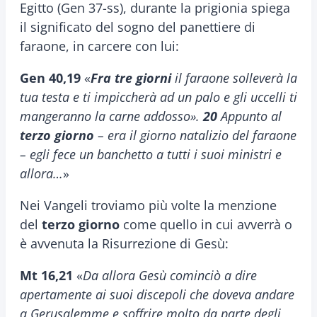
Egitto (Gen 37-ss), durante la prigionia spiega
il significato del sogno del panettiere di
faraone, in carcere con lui:
Gen 40,19
«
Fra tre giorni
il faraone solleverà la
tua testa e ti impiccherà ad un palo e gli uccelli ti
mangeranno la carne addosso».
20
Appunto al
terzo giorno
– era il giorno natalizio del faraone
– egli fece un banchetto a tutti i suoi ministri e
allora…
»
Nei Vangeli troviamo più volte la menzione
del
terzo giorno
come quello in cui avverrà o
è avvenuta la Risurrezione di Gesù:
Mt 16,21
«
Da allora Gesù cominciò a dire
apertamente ai suoi discepoli che doveva andare
a Gerusalemme e soffrire molto da parte degli