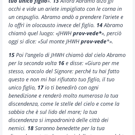
tuo unico figlio
».
13
Allora Abramo alzò gli
occhi e vide un ariete impigliato con le corna in
un cespuglio. Abramo andò a prendere l’ariete e
lo offrì in olocausto invece del figlio.
14
Abramo
chiamò quel luogo: «JHWH
prov-vede*
», perciò
oggi si dice: «Sul monte JHWH
prov-vede
*».
15
Poi l’angelo di JHWH chiamò dal cielo Abramo
per la seconda volta
16
e disse: «Giuro per me
stesso, oracolo del Signore: perché tu hai fatto
questo e non mi hai rifiutato tuo figlio, il tuo
unico figlio,
17
io ti benedirò con ogni
benedizione e renderò molto numerosa la tua
discendenza, come le stelle del cielo e come la
sabbia che è sul lido del mare; la tua
discendenza si impadronirà delle città dei
nemici.
18
Saranno benedette per la tua