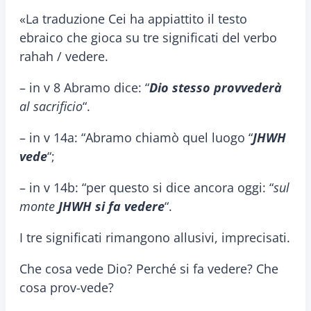
«La traduzione Cei ha appiattito il testo
ebraico che gioca su tre significati del verbo
rahah / vedere.
– in v 8 Abramo dice: “
Dio stesso provvederà
al sacrificio
“.
– in v 14a: “Abramo chiamò quel luogo “
JHWH
vede
“;
– in v 14b: “per questo si dice ancora oggi: “
sul
monte
JHWH si fa vedere
“.
I tre significati rimangono allusivi, imprecisati.
Che cosa vede Dio? Perché si fa vedere? Che
cosa prov-vede?