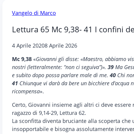
Vangelo di Marco
Lettura 65 Mc 9,38- 41 I confini d
4 Aprile 2020
8 Aprile 2026
Mc 9,38
«
Giovanni gli disse: «Maestro, abbiamo vis
nostri (letteralmente: “non ci seguiva”)».
39
Ma Gesù 
e subito dopo possa parlare male di me.
40
Chi non
41
Chiunque vi darà da bere un bicchiere d’acqua ne
ricompensa
».
Certo, Giovanni insieme agli altri ci deve essere 
ragazzo di 9,14-29, Lettura 62.
La sconfitta diventa bruciante alla scoperta che 
insopportabile e bisogna assolutamente interven