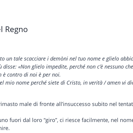
el Regno
to un tale scacciare i demòni nel tuo nome e glielo abbi
disse: «Non glielo impedite, perché non c’è nessuno ch
 è contro di noi è per noi.
l mio nome perché siete di Cristo, in verità / amen vi d
rimasto male di fronte all’insuccesso subito nel tentat
uno fuori dal loro “giro”, ci riesce facilmente, nel no
ire.