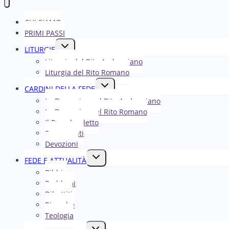
CHI SIAMO
PRIMI PASSI
Alterna
LITURGIE
menu
Liturgia del Rito Ambrosiano
figlio
Liturgia del Rito Romano
Alterna
CARDINI DELLA FEDE
menu
La Domenica nel R​​​​​​ito Ambrosiano
figlio
La Domenica nel Rito Romano
Il Papa ha detto
Sacramenti
Devozioni
Alterna
FEDE E ATTUALITÀ
menu
Bibbia
figlio
Problemi
Dibattiti
Ricerche
Teologia
Alterna