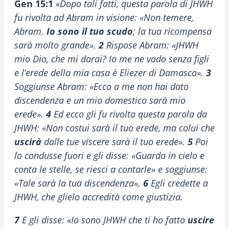
Gen 15:1
«Dopo tali fatti, questa parola di JHWH
fu rivolta ad Abram in visione: «Non temere,
Abram.
Io sono il tuo scudo
; la tua ricompensa
sarà molto grande».
2
Rispose Abram: «JHWH
mio Dio, che mi darai? Io me ne vado senza figli
e l’erede della mia casa è Eliezer di Damasco».
3
Soggiunse Abram: «Ecco a me non hai dato
discendenza e un mio domestico sarà mio
erede».
4
Ed ecco gli fu rivolta questa parola da
JHWH: «Non costui sarà il tuo erede, ma colui che
uscirà
dalle tue viscere sarà il tuo erede».
5
Poi
lo condusse fuori e gli disse: «Guarda in cielo e
conta le stelle, se riesci a contarle» e soggiunse:
«Tale sarà la tua discendenza».
6
Egli credette a
JHWH, che glielo accreditò come giustizia.
7
E gli disse: «Io sono JHWH che ti ho fatto
uscire