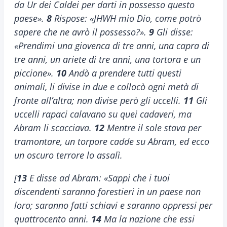
da Ur dei Caldei per darti in possesso questo
paese».
8
Rispose: «JHWH mio Dio, come potrò
sapere che ne avrò il possesso?».
9
Gli disse:
«Prendimi una giovenca di tre anni, una capra di
tre anni, un ariete di tre anni, una tortora e un
piccione».
10
Andò a prendere tutti questi
animali, li divise in due e collocò ogni metà di
fronte all’altra; non divise però gli uccelli.
11
Gli
uccelli rapaci calavano su quei cadaveri, ma
Abram li scacciava.
12
Mentre il sole stava per
tramontare, un torpore cadde su Abram, ed ecco
un oscuro terrore lo assalì.
[
13
E disse ad Abram: «Sappi che i tuoi
discendenti saranno forestieri in un paese non
loro; saranno fatti schiavi e saranno oppressi per
quattrocento anni.
14
Ma la nazione che essi