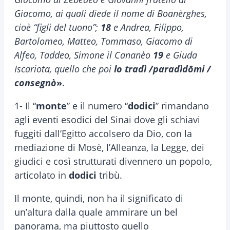
Giacomo, ai quali diede il nome di Boanèrghes,
cioè “figli del tuono”;
18
e Andrea, Filippo,
Bartolomeo, Matteo, Tommaso, Giacomo di
Alfeo, Taddeo, Simone il Cananèo
19
e Giuda
Iscariota, quello che poi
lo tradì /paradìdōmi /
consegnò
»
.
1- Il “
monte
” e il numero “
dodici
” rimandano
agli eventi esodici del Sinai dove gli schiavi
fuggiti dall’Egitto accolsero da Dio, con la
mediazione di Mosè, l’Alleanza, la Legge, dei
giudici e così strutturati divennero un popolo,
articolato in
dodici
tribù.
Il monte, quindi, non ha il significato di
un’altura dalla quale ammirare un bel
panorama, ma piuttosto quello