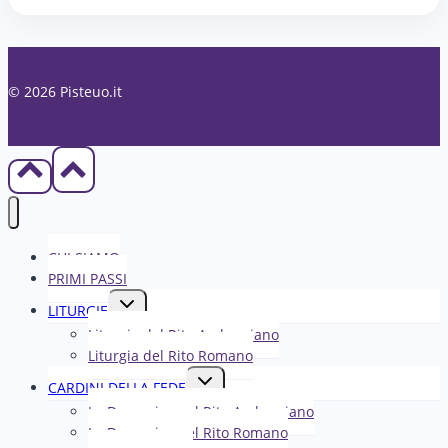
© 2026 Pisteuo.it
CHI SIAMO
PRIMI PASSI
Alterna
LITURGIE
menu
Liturgia del Rito Ambrosiano
figlio
Liturgia del Rito Romano
Alterna
CARDINI DELLA FEDE
menu
La Domenica nel R​​​​​​ito Ambrosiano
figlio
La Domenica nel Rito Romano