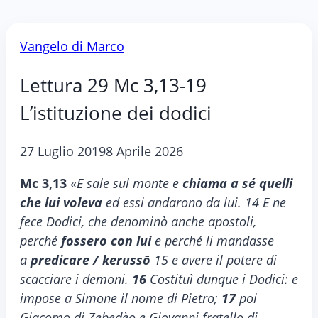
Vangelo di Marco
Lettura 29 Mc 3,13-19
L’istituzione dei dodici
27 Luglio 2019
8 Aprile 2026
Mc 3,13
«
E sale sul monte e
chiama a sé quelli
che lui voleva
ed essi andarono da lui. 14 E ne
fece Dodici, che denominò anche apostoli,
perché
fossero con lui
e perché li mandasse
a
predicare / kerussō
15 e avere il potere di
scacciare i demoni.
16
Costituì dunque i Dodici: e
impose a Simone il nome di Pietro;
17
poi
Giacomo di Zebedèo e Giovanni fratello di