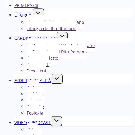
PRIMI PASSI
Alterna
LITURGIE
menu
Liturgia del Rito Ambrosiano
figlio
Liturgia del Rito Romano
Alterna
CARDINI DELLA FEDE
menu
La Domenica nel R​​​​​​ito Ambrosiano
figlio
La Domenica nel Rito Romano
Il Papa ha detto
Sacramenti
Devozioni
Alterna
FEDE E ATTUALITÀ
menu
Bibbia
figlio
Problemi
Dibattiti
Ricerche
Teologia
Alterna
VIDEO e PODCAST
menu
Video
figlio