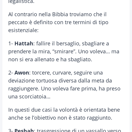
legalistica.
Al contrario nella Bibbia troviamo che il
peccato è definito con tre termini di tipo
esistenziale:
1-
Hattah
: fallire il bersaglio, sbagliare a
prendere la mira, “smirare”. Uno voleva… ma
non si era allenato e ha sbagliato.
2-
Awon
: torcere, curvare, seguire una
deviazione tortuosa diversa dalla meta da
raggiungere. Uno voleva fare prima, ha preso
una scorciatoia…
In questi due casi la volontà è orientata bene
anche se l’obiettivo non è stato raggiunto.
3-
Peshah
: trasgressione di un vassallo verso