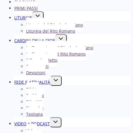
CHI SIAMO
PRIMI PASSI
Alterna
LITURGIE
menu
Liturgia del Rito Ambrosiano
figlio
Liturgia del Rito Romano
Alterna
CARDINI DELLA FEDE
menu
La Domenica nel R​​​​​​ito Ambrosiano
figlio
La Domenica nel Rito Romano
Il Papa ha detto
Sacramenti
Devozioni
Alterna
FEDE E ATTUALITÀ
menu
Bibbia
figlio
Problemi
Dibattiti
Ricerche
Teologia
Alterna
VIDEO e PODCAST
menu
Video
figlio