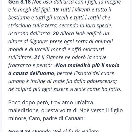
Gen 8,18
Noè uscì dall’arca con i figli, la moglie
e le mogli dei figli.
19
Tutti i viventi e tutto il
bestiame e tutti gli uccelli e tutti i rettili che
strisciano sulla terra, secondo la loro specie,
uscirono dall’arca.
20
Allora Noè edificò un
altare al Signore; prese ogni sorta di animali
mondi e di uccelli mondi e offrì olocausti
sull’altare.
21
Il Signore ne odorò la soave
fragranza e pensò: «
Non maledirò più il suolo
a causa dell’uomo
, perché l’istinto del cuore
umano è incline al male fin dalla adolescenza;
né colpirò più ogni essere vivente come ho fatto
.
Poco dopo però, troviamo un’altra
maledizione, questa volta di Noè verso il figlio
minore, Cam, padre di Canaan:
Gen 9,24
Quando Noè si fu risvegliato