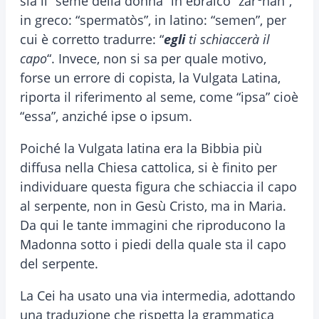
sia il “seme della donna” in ebraico “zar
hah”,
in greco: “spermatòs”, in latino: “semen”, per
cui è corretto tradurre: “
egli
ti schiaccerà il
capo
“. Invece, non si sa per quale motivo,
forse un errore di copista, la Vulgata Latina,
riporta il riferimento al seme, come “ipsa” cioè
“essa”, anziché ipse o ipsum.
Poiché la Vulgata latina era la Bibbia più
diffusa nella Chiesa cattolica, si è finito per
individuare questa figura che schiaccia il capo
al serpente, non in Gesù Cristo, ma in Maria.
Da qui le tante immagini che riproducono la
Madonna sotto i piedi della quale sta il capo
del serpente.
La Cei ha usato una via intermedia, adottando
una traduzione che rispetta la grammatica