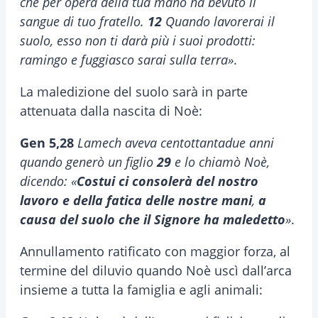
che per opera della tua mano ha bevuto il
sangue di tuo fratello.
12
Quando lavorerai il
suolo, esso non ti darà più i suoi prodotti:
ramingo e fuggiasco sarai sulla terra»
.
La maledizione del suolo sarà in parte
attenuata dalla nascita di Noè:
Gen 5,28
Lamech aveva centottantadue anni
quando generò un figlio
29
e lo chiamò Noè,
dicendo: «
Costui ci consolerà del nostro
lavoro e della fatica delle nostre mani
,
a
causa del suolo che il Signore ha maledetto
»
.
Annullamento ratificato con maggior forza, al
termine del diluvio quando Noè uscì dall’arca
insieme a tutta la famiglia e agli animali: