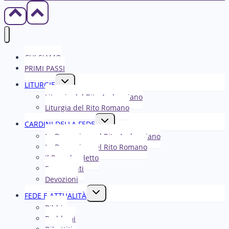
CHI SIAMO
PRIMI PASSI
Alterna
LITURGIE
menu
Liturgia del Rito Ambrosiano
figlio
Liturgia del Rito Romano
Alterna
CARDINI DELLA FEDE
menu
La Domenica nel R​​​​​​ito Ambrosiano
figlio
La Domenica nel Rito Romano
Il Papa ha detto
Sacramenti
Devozioni
Alterna
FEDE E ATTUALITÀ
menu
Bibbia
figlio
Problemi