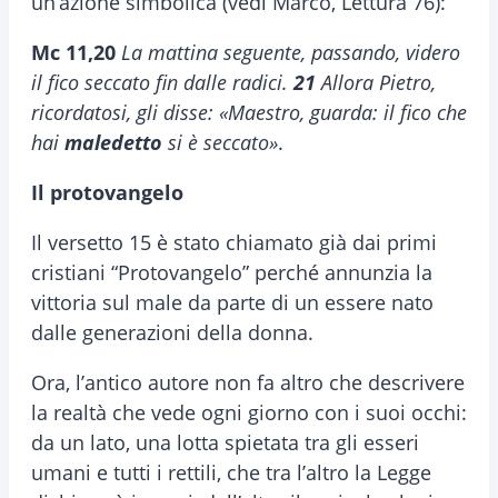
un’azione simbolica (vedi Marco, Lettura 76):
Mc 11,20
La mattina seguente, passando, videro
il fico seccato fin dalle radici.
21
Allora Pietro,
ricordatosi, gli disse: «Maestro, guarda: il fico che
hai
maledetto
si è seccato»
.
Il protovangelo
Il versetto 15 è stato chiamato già dai primi
cristiani “Protovangelo” perché annunzia la
vittoria sul male da parte di un essere nato
dalle generazioni della donna.
Ora, l’antico autore non fa altro che descrivere
la realtà che vede ogni giorno con i suoi occhi:
da un lato, una lotta spietata tra gli esseri
umani e tutti i rettili, che tra l’altro la Legge