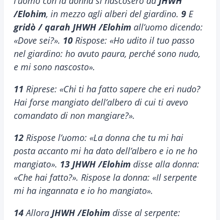
l’uomo con la donna si nascosero da
JHWH
/Elohim
, in mezzo agli alberi del giardino.
9
E
gridò / qarah
JHWH /Elohim
all’uomo dicendo:
«Dove sei?».
10
Rispose: «Ho udito il tuo passo
nel giardino: ho avuto paura, perché sono nudo,
e mi sono nascosto».
11
Riprese: «Chi ti ha fatto sapere che eri nudo?
Hai forse mangiato dell’albero di cui ti avevo
comandato di non mangiare?».
12
Rispose l’uomo: «La donna che tu mi hai
posta accanto mi ha dato dell’albero e io ne ho
mangiato».
13
JHWH /Elohim
disse alla donna:
«Che hai fatto?». Rispose la donna: «Il serpente
mi ha ingannata e io ho mangiato».
14
Allora
JHWH /Elohim
disse al serpente: