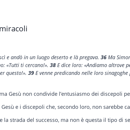
miracoli
uscì e andò in un luogo deserto e là pregava.
36
Ma Simone
o: «Tutti ti cercano!».
38
E dice loro: «Andiamo altrove per
per questo!».
39
E venne predicando nelle loro sinagoghe p
a Gesù non condivide l’entusiasmo dei discepoli per
esù e i discepoli che, secondo loro, non sarebbe capa
e la strada del successo, ma non è questa il tipo di 