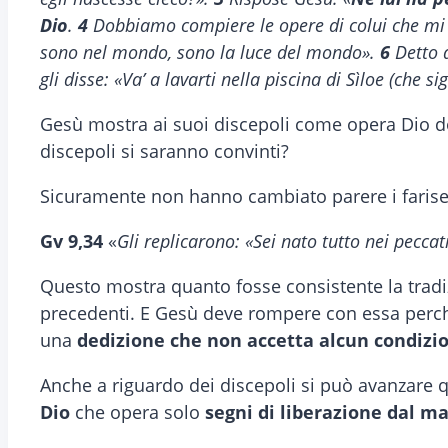
Dio
.
4
Dobbiamo compiere le opere di colui che mi 
sono nel mondo, sono la luce del mondo».
6
Detto q
gli disse: «Va’ a lavarti nella piscina di Sìloe (che si
Gesù mostra ai suoi discepoli come opera Dio d
discepoli si saranno convinti?
Sicuramente non hanno cambiato parere i farise
Gv 9,34
«
Gli replicarono: «Sei nato tutto nei peccat
Questo mostra quanto fosse consistente la trad
precedenti. E Gesù deve rompere con essa perché
una
dedizione che non accetta alcun condi
Anche a riguardo dei discepoli si può avanzare qu
Dio
che opera solo
segni di liberazione dal ma