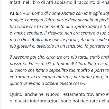
Infatti nel libro di Atti abbiamo il racconto di An
At 5:1
«
Un uomo di nome Anania con la moglie Saf
moglie, consegnò l’altra parte deponendola ai piedi
tuo cuore che tu hai mentito allo Spirito Santo e ti
e, anche venduto, il ricavato non era sempre a tua 
ma a Dio».
5
All’udire queste parole, Anania cadde a
più giovani e, avvoltolo in un lenzuolo, lo portarono
7
Avvenne poi che, circa tre ore più tardi, entrò an
prezzo?». Ed essa: «Sì, a tanto».
9
Allora Pietro le di
di coloro che hanno seppellito tuo marito e porter
entrarono, la trovarono morta e, portatala fuori, l
quanti venivano a sapere queste cose
».
Quindi anche nel Nuovo Testamento troviamo ev
di queste interpretazioni sono poi rientrate nella