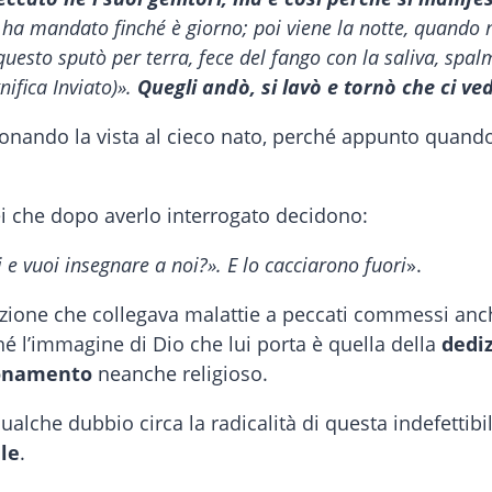
ha mandato finché è giorno; poi viene la notte, quando
uesto sputò per terra, fece del fango con la saliva, spalm
gnifica Inviato)».
Quegli andò, si lavò e tornò che ci ve
onando la vista al cieco nato, perché appunto quand
i che dopo averlo interrogato decidono:
i e vuoi insegnare a noi?». E lo cacciarono fuori
».
izione che collegava malattie a peccati commessi anc
 l’immagine di Dio che lui porta è quella della
dedi
zionamento
neanche religioso.
alche dubbio circa la radicalità di questa indefettibi
le
.