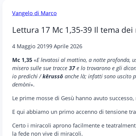
Vangelo di Marco
Lettura 17 Mc 1,35-39 Il tema dei 
4 Maggio 2019
9 Aprile 2026
Mc 1,35
«
E levatosi al mattino, a notte profonda, 
misero sulle sue tracce
37
e lo trovarono e gli dicon
io predichi /
kērussō
anche là; infatti sono uscito 
demòni
».
Le prime mosse di Gesù hanno avuto successo, m
E qui abbiamo un primo accenno di tensione tra G
Certo i miracoli aprono facilmente e teatralment
la fede non vive di miracoli.