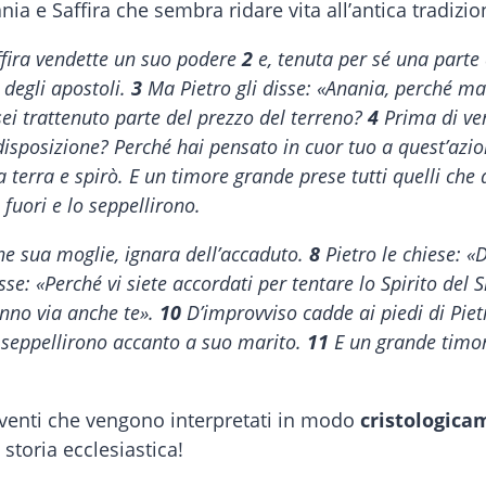
ania e Saffira che sembra ridare vita all’antica tradizio
fira vendette un suo podere
2
e, tenuta per sé una parte 
 degli apostoli.
3
Ma Pietro gli disse: «Anania, perché ma
 sei trattenuto parte del prezzo del terreno?
4
Prima di ven
disposizione? Perché hai pensato in cuor tuo a quest’azi
 terra e spirò. E un timore grande prese tutti quelli che
 fuori e lo seppellirono.
che sua moglie, ignara dell’accaduto.
8
Pietro le chiese: «
sse: «Perché vi siete accordati per tentare lo Spirito del 
anno via anche te».
10
D’improvviso cadde ai piedi di Piet
a seppellirono accanto a suo marito.
11
E un grande timore
enti che vengono interpretati in modo
cristologica
 storia ecclesiastica!