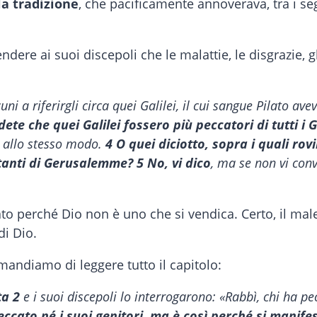
la tradizione
, che pacificamente annoverava, tra i se
ndere ai suoi discepoli che le malattie, le disgrazie, 
ni a riferirgli circa quei Galilei, il cui sangue Pilato av
dete che quei Galilei fossero più peccatori di tutti i G
ti allo stesso modo.
4
O quei diciotto, sopra i quali rovin
itanti di Gerusalemme? 5 No, vi dico
, ma se non vi conve
to perché Dio non è uno che si vendica. Certo, il mal
di Dio.
mandiamo di leggere tutto il capitolo:
ta
2
e i suoi discepoli lo interrogarono: «Rabbì, chi ha pec
eccato né i suoi genitori, ma è così perché si manifes