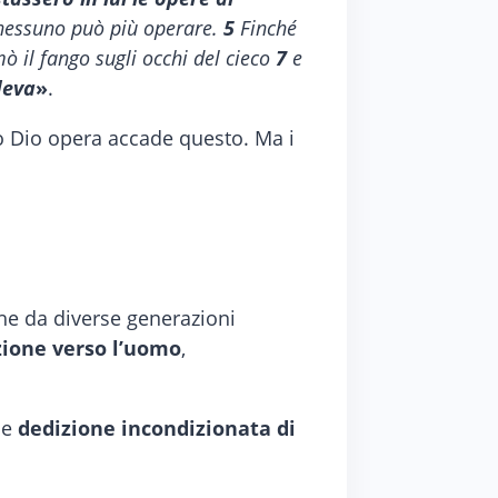
 nessuno può più operare.
5
Finché
ò il fango sugli occhi del cieco
7
e
deva
»
.
o Dio opera accade questo. Ma i
he da diverse generazioni
zione verso l’uomo
,
le
dedizione incondizionata di