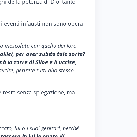
gni della potenza di Dio, tanto
gli eventi infausti non sono opera
eva mescolato con quello dei loro
alilei, per aver subito tale sorte?
ò la torre di Sìloe e li uccise,
rtite, perirete tutti allo stesso
e resta senza spiegazione, ma
cato, lui o i suoi genitori, perché
tassero in lui le opere di