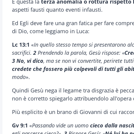
È questa la
terza anomalia o rottura rispetto 
aspetti fausti quanto eventi infausti.
Ed Egli deve fare una gran fatica per fare compre
di Dio, come leggiamo in Luca:
Lc 13:1
«
In quello stesso tempo si presentarono alcu
sacrifici.
2
Prendendo la parola, Gesù rispose: «
Cre
3 No, vi dico
, ma se non vi convertite, perirete tut
credete che fossero più colpevoli di tutti gli ab
modo
».
Quindi Gesù nega il legame tra disgrazia è pecca
non è corretto spiegarlo attribuendolo all’opera 
Più esplicito è un brano di Giovanni di cui racco
Gv 9:1
«
Passando vide un uomo
cieco dalla nasci
egli nascesse cieco?».
3
Rispose Gesù: «
Né lui ha p